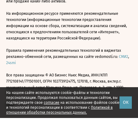
или продаже каких-либо активов.
На информационном ресурсе применяются рекомендательные
технологии (информационные технологии предоставления
информации на основе сбора, систематизации и анализа сведений,
относящихся к предпочтениям пользователей сети «Интернет»,
находящихся на территории Российской Федерации).
Правила применения рекомендательных технологий в виджетах
рекламно-обменной сети, размещенных на сайте vedomosti.ru:
СМИ2
,
24smi
Все права защищены © АО Бизнес Ньюс Медиа, ИНН/КПП
7712108141/771501001, ОГРН 1027739124775, 127018, г. Москва, вн.тер.г.
муниципальный округ Марьина Роща, ул. Полковая, д. 3, стр. 1 1999—
На нашем сайте используются cookie-файлы и технологии
2026
персонализации. Продолжая пользоваться данным сайтом, вы
ОК
подтверждаете свое
согласие
на использование файлов cookie
и технологий персонализации в соответствии с
Политикой в
отношении обработки персональных данных.