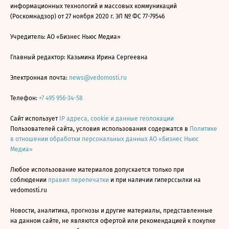
информационных технологий и массовых коммуникаций
(Роскомнадзор) от 27 ноября 2020 г. ЭЛ № ФС 77-79546
Учредитель: АО «Бизнес Ньюс Медиа»
Главный редактор: Казьмина Ирина Сергеевна
Электронная почта:
news@vedomosti.ru
Телефон:
+7 495 956-34-58
Сайт использует
IP адреса, cookie и данные геолокации
Пользователей сайта, условия использования содержатся в
Политике
в отношении обработки персональных данных АО «Бизнес Ньюс
Медиа»
Любое использование материалов допускается только при
соблюдении
правил перепечатки
и при наличии гиперссылки на
vedomosti.ru
Новости, аналитика, прогнозы и другие материалы, представленные
на данном сайте, не являются офертой или рекомендацией к покупке