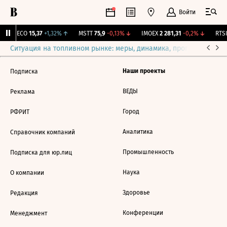
Войти
GECO
15,37
+1,32%
↑
MSTT
75,9
-0,13%
↓
IMOEX
2 281,31
-0,2%
↓
RTSI
Ситуация на топливном рынке: меры, динамика, прогнозы
Выб
Наши проекты
Подписка
ВЕДЫ
Реклама
Город
РФРИТ
Аналитика
Справочник компаний
Промышленность
Подписка для юр.лиц
Наука
О компании
Здоровье
Редакция
Конференции
Менеджмент