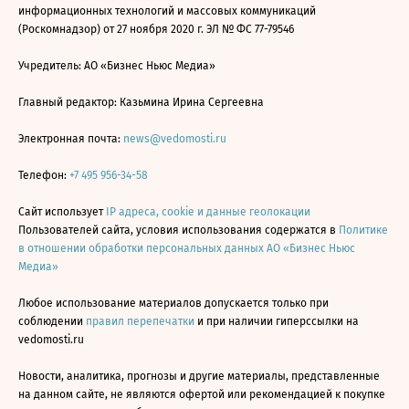
информационных технологий и массовых коммуникаций
(Роскомнадзор) от 27 ноября 2020 г. ЭЛ № ФС 77-79546
Учредитель: АО «Бизнес Ньюс Медиа»
Главный редактор: Казьмина Ирина Сергеевна
Электронная почта:
news@vedomosti.ru
Телефон:
+7 495 956-34-58
Сайт использует
IP адреса, cookie и данные геолокации
Пользователей сайта, условия использования содержатся в
Политике
в отношении обработки персональных данных АО «Бизнес Ньюс
Медиа»
Любое использование материалов допускается только при
соблюдении
правил перепечатки
и при наличии гиперссылки на
vedomosti.ru
Новости, аналитика, прогнозы и другие материалы, представленные
на данном сайте, не являются офертой или рекомендацией к покупке