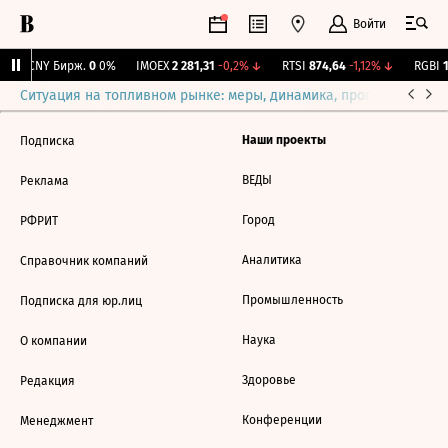
Войти
↑
CNY Бирж.
0
0%
IMOEX
2 281,31
-0,2%
↓
RTSI
874,64
-1,12%
↓
RGBI
1
Ситуация на топливном рынке: меры, динамика, прогнозы
Выб
Наши проекты
Подписка
ВЕДЫ
Реклама
Город
РФРИТ
Аналитика
Справочник компаний
Промышленность
Подписка для юр.лиц
Наука
О компании
Здоровье
Редакция
Конференции
Менеджмент