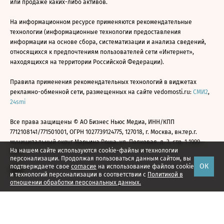
или продаже каких-либо активов.
На информационном ресурсе применяются рекомендательные
технологии (информационные технологии предоставления
информации на основе сбора, систематизации и анализа сведений,
относящихся к предпочтениям пользователей сети «Интернет»,
находящихся на территории Российской Федерации).
Правила применения рекомендательных технологий в виджетах
рекламно-обменной сети, размещенных на сайте vedomosti.ru:
СМИ2
,
24smi
Все права защищены © АО Бизнес Ньюс Медиа, ИНН/КПП
7712108141/771501001, ОГРН 1027739124775, 127018, г. Москва, вн.тер.г.
муниципальный округ Марьина Роща, ул. Полковая, д. 3, стр. 1 1999—
На нашем сайте используются cookie-файлы и технологии
2026
персонализации. Продолжая пользоваться данным сайтом, вы
ОК
подтверждаете свое
согласие
на использование файлов cookie
и технологий персонализации в соответствии с
Политикой в
отношении обработки персональных данных.