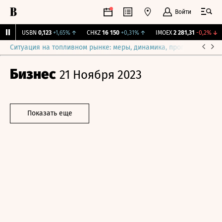
Войти
%
↑
USBN
0,123
+1,65%
↑
CHKZ
16 150
+0,31%
↑
IMOEX
2 281,31
-0,2%
↓
Ситуация на топливном рынке: меры, динамика, прогнозы
Выб
Бизнес
21 Ноября 2023
Показать еще