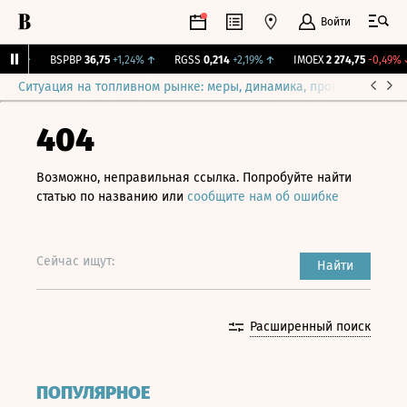
Войти
9%
↑
BSPBP
36,75
+1,24%
↑
RGSS
0,214
+2,19%
↑
IMOEX
2 274,75
-0,49%
↓
Ситуация на топливном рынке: меры, динамика, прогнозы
Выб
404
Возможно, неправильная ссылка. Попробуйте найти
статью по названию или
сообщите нам об ошибке
Сейчас ищут:
Найти
Расширенный поиск
ПОПУЛЯРНОЕ