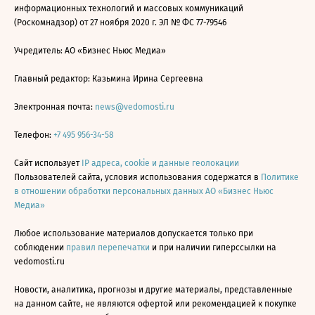
информационных технологий и массовых коммуникаций
(Роскомнадзор) от 27 ноября 2020 г. ЭЛ № ФС 77-79546
Учредитель: АО «Бизнес Ньюс Медиа»
Главный редактор: Казьмина Ирина Сергеевна
Электронная почта:
news@vedomosti.ru
Телефон:
+7 495 956-34-58
Сайт использует
IP адреса, cookie и данные геолокации
Пользователей сайта, условия использования содержатся в
Политике
в отношении обработки персональных данных АО «Бизнес Ньюс
Медиа»
Любое использование материалов допускается только при
соблюдении
правил перепечатки
и при наличии гиперссылки на
vedomosti.ru
Новости, аналитика, прогнозы и другие материалы, представленные
на данном сайте, не являются офертой или рекомендацией к покупке