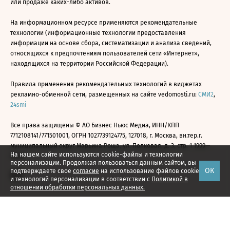
или продаже каких-либо активов.
На информационном ресурсе применяются рекомендательные
технологии (информационные технологии предоставления
информации на основе сбора, систематизации и анализа сведений,
относящихся к предпочтениям пользователей сети «Интернет»,
находящихся на территории Российской Федерации).
Правила применения рекомендательных технологий в виджетах
рекламно-обменной сети, размещенных на сайте vedomosti.ru:
СМИ2
,
24smi
Все права защищены © АО Бизнес Ньюс Медиа, ИНН/КПП
7712108141/771501001, ОГРН 1027739124775, 127018, г. Москва, вн.тер.г.
муниципальный округ Марьина Роща, ул. Полковая, д. 3, стр. 1 1999—
На нашем сайте используются cookie-файлы и технологии
2026
персонализации. Продолжая пользоваться данным сайтом, вы
ОК
подтверждаете свое
согласие
на использование файлов cookie
и технологий персонализации в соответствии с
Политикой в
отношении обработки персональных данных.