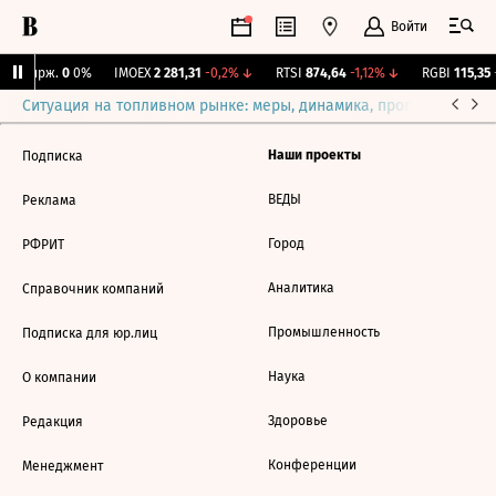
Войти
NY Бирж.
0
0%
IMOEX
2 281,31
-0,2%
↓
RTSI
874,64
-1,12%
↓
RGBI
115,35
+
Ситуация на топливном рынке: меры, динамика, прогнозы
Выб
Наши проекты
Подписка
ВЕДЫ
Реклама
Город
РФРИТ
Аналитика
Справочник компаний
Промышленность
Подписка для юр.лиц
Наука
О компании
Здоровье
Редакция
Конференции
Менеджмент