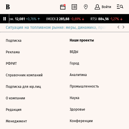
Войти
Y Бирж.
12,081
+0,76%
↑
IMOEX
2 285,88
-0,69%
↓
RTSI
884,56
-1,27%
↓
Ситуация на топливном рынке: меры, динамика, прогнозы
Выб
Наши проекты
Подписка
ВЕДЫ
Реклама
Город
РФРИТ
Аналитика
Справочник компаний
Промышленность
Подписка для юр.лиц
Наука
О компании
Здоровье
Редакция
Конференции
Менеджмент