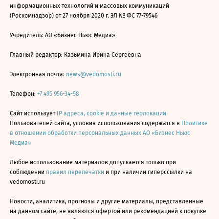
информационных технологий и массовых коммуникаций
(Роскомнадзор) от 27 ноября 2020 г. ЭЛ № ФС 77-79546
Учредитель: АО «Бизнес Ньюс Медиа»
Главный редактор: Казьмина Ирина Сергеевна
Электронная почта:
news@vedomosti.ru
Телефон:
+7 495 956-34-58
Сайт использует
IP адреса, cookie и данные геолокации
Пользователей сайта, условия использования содержатся в
Политике
в отношении обработки персональных данных АО «Бизнес Ньюс
Медиа»
Любое использование материалов допускается только при
соблюдении
правил перепечатки
и при наличии гиперссылки на
vedomosti.ru
Новости, аналитика, прогнозы и другие материалы, представленные
на данном сайте, не являются офертой или рекомендацией к покупке