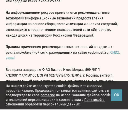
или продаже каких-либо активов.
На информационном ресурсе применяются рекомендательные
технологии (информационные технологии предоставления
информации на основе сбора, систематизации и анализа сведений,
относящихся к предпочтениям пользователей сети «Интернет»,
находящихся на территории Российской Федерации).
Правила применения рекомендательных технологий в виджетах
рекламно-обменной сети, размещенных на сайте vedomosti.ru:
СМИ2
,
24smi
Все права защищены © АО Бизнес Ньюс Медиа, ИНН/КПП
7712108141/771501001, ОГРН 1027739124775, 127018, г. Москва, вн.тер.г.
муниципальный округ Марьина Роща, ул. Полковая, д. 3, стр. 1 1999—
На нашем сайте используются cookie-файлы и технологии
2026
персонализации. Продолжая пользоваться данным сайтом, вы
ОК
подтверждаете свое
согласие
на использование файлов cookie
и технологий персонализации в соответствии с
Политикой в
отношении обработки персональных данных.