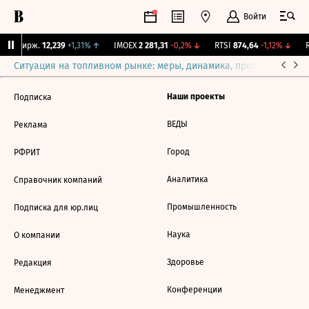
Войти
CNY Бирж.
12,239
+1,31%
↑
IMOEX
2 281,31
-0,2%
↓
RTSI
874,64
-1,12%
↓
R
Ситуация на топливном рынке: меры, динамика, прогнозы
Выб
Наши проекты
Подписка
ВЕДЫ
Реклама
Город
РФРИТ
Аналитика
Справочник компаний
Промышленность
Подписка для юр.лиц
Наука
О компании
Здоровье
Редакция
Конференции
Менеджмент