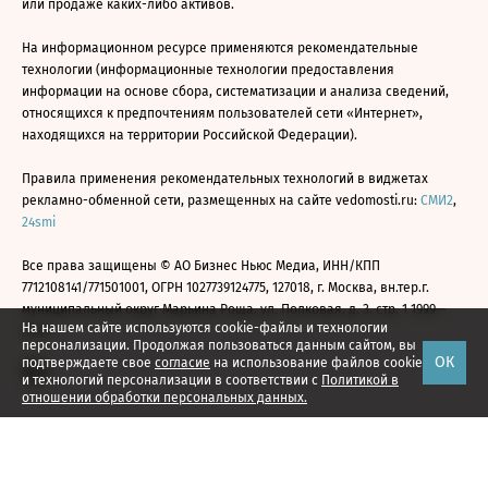
или продаже каких-либо активов.
На информационном ресурсе применяются рекомендательные
технологии (информационные технологии предоставления
информации на основе сбора, систематизации и анализа сведений,
относящихся к предпочтениям пользователей сети «Интернет»,
находящихся на территории Российской Федерации).
Правила применения рекомендательных технологий в виджетах
рекламно-обменной сети, размещенных на сайте vedomosti.ru:
СМИ2
,
24smi
Все права защищены © АО Бизнес Ньюс Медиа, ИНН/КПП
7712108141/771501001, ОГРН 1027739124775, 127018, г. Москва, вн.тер.г.
муниципальный округ Марьина Роща, ул. Полковая, д. 3, стр. 1 1999—
На нашем сайте используются cookie-файлы и технологии
2026
персонализации. Продолжая пользоваться данным сайтом, вы
ОК
подтверждаете свое
согласие
на использование файлов cookie
и технологий персонализации в соответствии с
Политикой в
отношении обработки персональных данных.