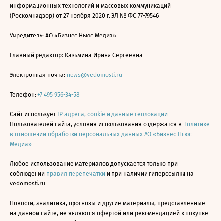
информационных технологий и массовых коммуникаций
(Роскомнадзор) от 27 ноября 2020 г. ЭЛ № ФС 77-79546
Учредитель: АО «Бизнес Ньюс Медиа»
Главный редактор: Казьмина Ирина Сергеевна
Электронная почта:
news@vedomosti.ru
Телефон:
+7 495 956-34-58
Сайт использует
IP адреса, cookie и данные геолокации
Пользователей сайта, условия использования содержатся в
Политике
в отношении обработки персональных данных АО «Бизнес Ньюс
Медиа»
Любое использование материалов допускается только при
соблюдении
правил перепечатки
и при наличии гиперссылки на
vedomosti.ru
Новости, аналитика, прогнозы и другие материалы, представленные
на данном сайте, не являются офертой или рекомендацией к покупке