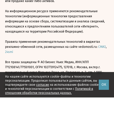
или продаже каких-либо активов.
На информационном ресурсе применяются рекомендательные
технологии (информационные технологии предоставления
информации на основе сбора, систематизации и анализа сведений,
относящихся к предпочтениям пользователей сети «Интернет»,
находящихся на территории Российской Федерации).
Правила применения рекомендательных технологий в виджетах
рекламно-обменной сети, размещенных на сайте vedomosti.ru:
СМИ2
,
24smi
Все права защищены © АО Бизнес Ньюс Медиа, ИНН/КПП
7712108141/771501001, ОГРН 1027739124775, 127018, г. Москва, вн.тер.г.
муниципальный округ Марьина Роща, ул. Полковая, д. 3, стр. 1 1999—
На нашем сайте используются cookie-файлы и технологии
2026
персонализации. Продолжая пользоваться данным сайтом, вы
ОК
подтверждаете свое
согласие
на использование файлов cookie
и технологий персонализации в соответствии с
Политикой в
отношении обработки персональных данных.