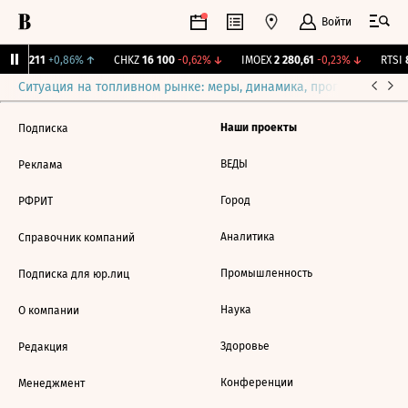
Войти
SS
0,211
+0,86%
↑
CHKZ
16 100
-0,62%
↓
IMOEX
2 280,61
-0,23%
↓
RTSI
8
Ситуация на топливном рынке: меры, динамика, прогнозы
Выб
Наши проекты
Подписка
ВЕДЫ
Реклама
Город
РФРИТ
Аналитика
Справочник компаний
Промышленность
Подписка для юр.лиц
Наука
О компании
Здоровье
Редакция
Конференции
Менеджмент