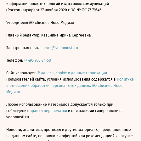
информационных технологий и массовых коммуникаций
(Роскомнадзор) от 27 ноября 2020 г. ЭЛ № ФС 77-79546
Учредитель: АО «Бизнес Ньюс Медиа»
Главный редактор: Казьмина Ирина Сергеевна
Электронная почта:
news@vedomosti.ru
Телефон:
+7 495 956-34-58
Сайт использует
IP адреса, cookie и данные геолокации
Пользователей сайта, условия использования содержатся в
Политике
в отношении обработки персональных данных АО «Бизнес Ньюс
Медиа»
Любое использование материалов допускается только при
соблюдении
правил перепечатки
и при наличии гиперссылки на
vedomosti.ru
Новости, аналитика, прогнозы и другие материалы, представленные
на данном сайте, не являются офертой или рекомендацией к покупке