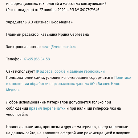
информационных технологий и массовых коммуникаций
(Роскомнадзор) от 27 ноября 2020 г. ЭЛ № ФС 77-79546
Учредитель: АО «Бизнес Ньюс Медиа»
Главный редактор: Казьмина Ирина Сергеевна
Электронная почта:
news@vedomosti.ru
Телефон:
+7 495 956-34-58
Сайт использует
IP адреса, cookie и данные геолокации
Пользователей сайта, условия использования содержатся в
Политике
в отношении обработки персональных данных АО «Бизнес Ньюс
Медиа»
Любое использование материалов допускается только при
соблюдении
правил перепечатки
и при наличии гиперссылки на
vedomosti.ru
Новости, аналитика, прогнозы и другие материалы, представленные
на данном сайте, не являются офертой или рекомендацией к покупке