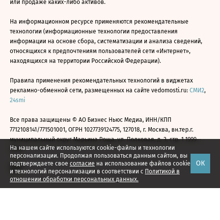
или продаже каких-либо активов.
На информационном ресурсе применяются рекомендательные
технологии (информационные технологии предоставления
информации на основе сбора, систематизации и анализа сведений,
относящихся к предпочтениям пользователей сети «Интернет»,
находящихся на территории Российской Федерации).
Правила применения рекомендательных технологий в виджетах
рекламно-обменной сети, размещенных на сайте vedomosti.ru:
СМИ2
,
24smi
Все права защищены © АО Бизнес Ньюс Медиа, ИНН/КПП
7712108141/771501001, ОГРН 1027739124775, 127018, г. Москва, вн.тер.г.
муниципальный округ Марьина Роща, ул. Полковая, д. 3, стр. 1 1999—
На нашем сайте используются cookie-файлы и технологии
2026
персонализации. Продолжая пользоваться данным сайтом, вы
ОК
подтверждаете свое
согласие
на использование файлов cookie
и технологий персонализации в соответствии с
Политикой в
отношении обработки персональных данных.