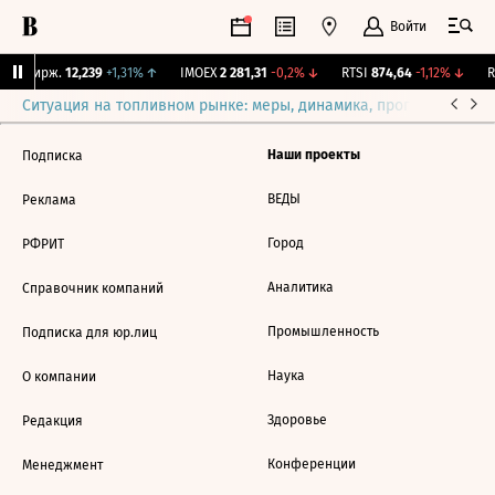
Войти
NY Бирж.
12,239
+1,31%
↑
IMOEX
2 281,31
-0,2%
↓
RTSI
874,64
-1,12%
↓
R
Ситуация на топливном рынке: меры, динамика, прогнозы
Выб
Наши проекты
Подписка
ВЕДЫ
Реклама
Город
РФРИТ
Аналитика
Справочник компаний
Промышленность
Подписка для юр.лиц
Наука
О компании
Здоровье
Редакция
Конференции
Менеджмент