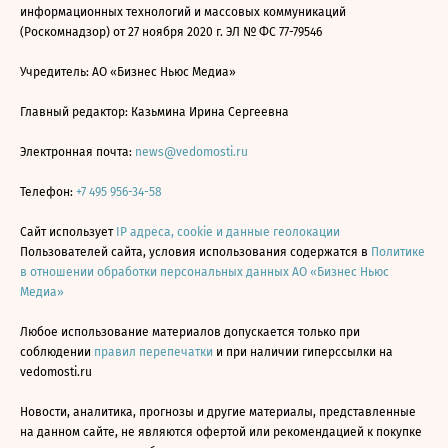
информационных технологий и массовых коммуникаций
(Роскомнадзор) от 27 ноября 2020 г. ЭЛ № ФС 77-79546
Учредитель: АО «Бизнес Ньюс Медиа»
Главный редактор: Казьмина Ирина Сергеевна
Электронная почта:
news@vedomosti.ru
Телефон:
+7 495 956-34-58
Сайт использует
IP адреса, cookie и данные геолокации
Пользователей сайта, условия использования содержатся в
Политике
в отношении обработки персональных данных АО «Бизнес Ньюс
Медиа»
Любое использование материалов допускается только при
соблюдении
правил перепечатки
и при наличии гиперссылки на
vedomosti.ru
Новости, аналитика, прогнозы и другие материалы, представленные
на данном сайте, не являются офертой или рекомендацией к покупке