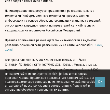
или продаже каких-либо активов.
На информационном ресурсе применяются рекомендательные
технологии (информационные технологии предоставления
информации на основе сбора, систематизации и анализа сведений,
относящихся к предпочтениям пользователей сети «Интернет»,
находящихся на территории Российской Федерации).
Правила применения рекомендательных технологий в виджетах
рекламно-обменной сети, размещенных на сайте vedomosti.ru:
СМИ2
,
24smi
Все права защищены © АО Бизнес Ньюс Медиа, ИНН/КПП
7712108141/771501001, ОГРН 1027739124775, 127018, г. Москва, вн.тер.г.
муниципальный округ Марьина Роща, ул. Полковая, д. 3, стр. 1 1999—
На нашем сайте используются cookie-файлы и технологии
2026
персонализации. Продолжая пользоваться данным сайтом, вы
ОК
подтверждаете свое
согласие
на использование файлов cookie
и технологий персонализации в соответствии с
Политикой в
отношении обработки персональных данных.