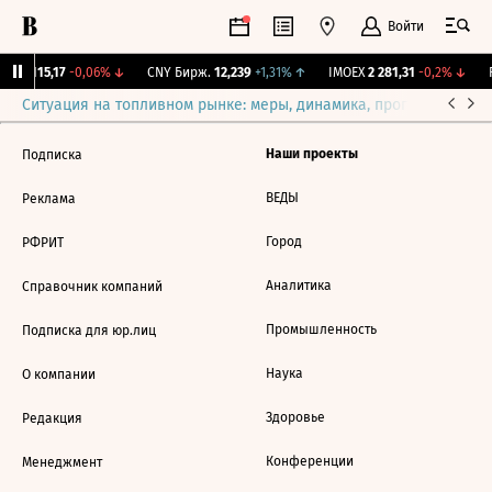
Войти
RGBI
115,17
-0,06%
↓
CNY Бирж.
12,239
+1,31%
↑
IMOEX
2 281,31
-0,2%
↓
R
Ситуация на топливном рынке: меры, динамика, прогнозы
Выб
Наши проекты
Подписка
ВЕДЫ
Реклама
Город
РФРИТ
Аналитика
Справочник компаний
Промышленность
Подписка для юр.лиц
Наука
О компании
Здоровье
Редакция
Конференции
Менеджмент