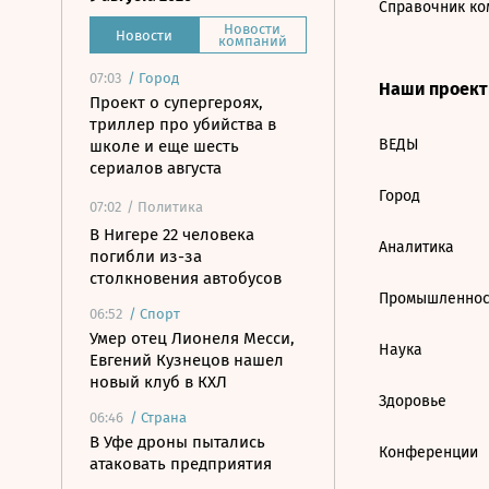
Справочник ко
Новости
Новости
компаний
07:03
/
Город
Наши проек
Проект о супергероях,
триллер про убийства в
ВЕДЫ
школе и еще шесть
сериалов августа
Город
07:02
/ Политика
В Нигере 22 человека
Аналитика
погибли из-за
столкновения автобусов
Промышленнос
06:52
/
Спорт
Умер отец Лионеля Месси,
Наука
Евгений Кузнецов нашел
новый клуб в КХЛ
Здоровье
06:46
/
Страна
В Уфе дроны пытались
Конференции
атаковать предприятия