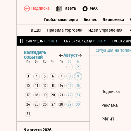
Подписка
Газета
MAX
Глобальные идеи
Бизнес
Экономика
ВЕДЫ
Правила торговли
Идеи управления
Г
Глобальные идеи
Бизнес
Экономик
64
-1,12%
↓
RGBI
115,36
+0,16%
↑
CNY Бирж.
12,239
+1,31%
↑
IMOEX
2 281,
Ситуация на топл
КАЛЕНДАРЬ
Август
СОБЫТИЙ
Пн
Вт
Ср
Чт
Пт
Сб
Вс
1
2
3
4
5
6
7
8
9
10
11
12
13
14
15
16
Подписка
17
18
19
20
21
22
23
24
25
26
27
28
29
30
Реклама
31
РФРИТ
9 августа 2026