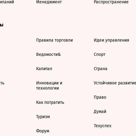
мпаний
Менеджмент
Распространение
ты
Правила торговли
Идеи управления
Ведомости&
Спорт
Капитал
Страна
ть
Инновации и
Устойчивое развити
технологии
Право
Как потратить
Думай
Туризм
Техуспех
Форум