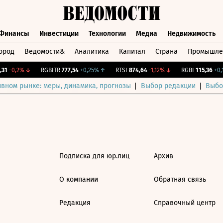
Финансы
Инвестиции
Технологии
Медиа
Недвижимость
ород
Ведомости&
Аналитика
Капитал
Страна
Промышле
а
Финансы
Инвестиции
Технологии
Медиа
Недвижимос
31
-0,2%
↓
RGBITR
777,54
+0,25%
↑
RTSI
874,64
-1,12%
↓
RGBI
115,36
+0,1
ивном рынке: меры, динамика, прогнозы
Выбор редакции
Выбо
Подписка для юр.лиц
Архив
О компании
Обратная связь
Редакция
Справочный центр