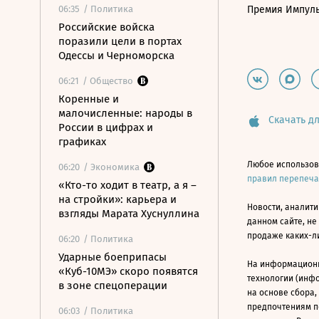
06:35
/ Политика
Премия Импул
Российские войска
поразили цели в портах
Одессы и Черноморска
06:21
/ Общество
Коренные и
малочисленные: народы в
Скачать дл
России в цифрах и
графиках
Любое использов
06:20
/ Экономика
правил перепеч
«Кто-то ходит в театр, а я –
на стройки»: карьера и
Новости, аналити
взгляды Марата Хуснуллина
данном сайте, не
продаже каких-л
06:20
/ Политика
Ударные боеприпасы
На информацион
«Куб-10МЭ» скоро появятся
технологии (инф
в зоне спецоперации
на основе сбора,
предпочтениям п
06:03
/ Политика