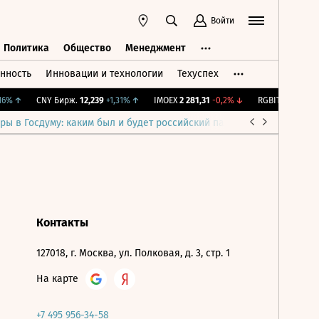
Войти
Политика
Общество
Менеджмент
нность
Инновации и технологии
Техуспех
ть
Политика
Общество
Менеджмент
6%
↑
CNY Бирж.
12,239
+1,31%
↑
IMOEX
2 281,31
-0,2%
↓
RGBITR
777,54
+0
ры в Госдуму: каким был и будет российский парламент
Война н
Контакты
127018, г. Москва, ул. Полковая, д. 3, стр. 1
На карте
+7 495 956-34-58