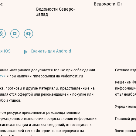
ьс
Ведомости Юг
Ведомости Северо-
Запад
я iOS
Скачать для Android
ание материалов допускается только при соблюдении
Сетевое изд
атки
и при наличии гиперссылки на vedomosti.ru
Решение Фе
ка, прогнозы и другие материалы, представленные на
информацио
 являются офертой или рекомендацией к покупке или
от 27 ноября
ибо активов.
Учредитель
ном ресурсе применяются рекомендательные
ормационные технологии предоставления информации
Главный ре
 систематизации и анализа сведений, относящихся к
ользователей сети «Интернет», находящихся на
Электронна