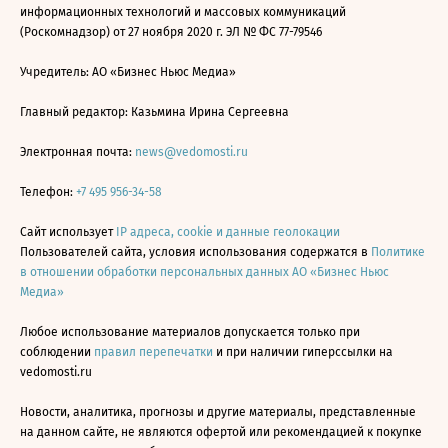
информационных технологий и массовых коммуникаций
(Роскомнадзор) от 27 ноября 2020 г. ЭЛ № ФС 77-79546
Учредитель: АО «Бизнес Ньюс Медиа»
Главный редактор: Казьмина Ирина Сергеевна
Электронная почта:
news@vedomosti.ru
Телефон:
+7 495 956-34-58
Сайт использует
IP адреса, cookie и данные геолокации
Пользователей сайта, условия использования содержатся в
Политике
в отношении обработки персональных данных АО «Бизнес Ньюс
Медиа»
Любое использование материалов допускается только при
соблюдении
правил перепечатки
и при наличии гиперссылки на
vedomosti.ru
Новости, аналитика, прогнозы и другие материалы, представленные
на данном сайте, не являются офертой или рекомендацией к покупке