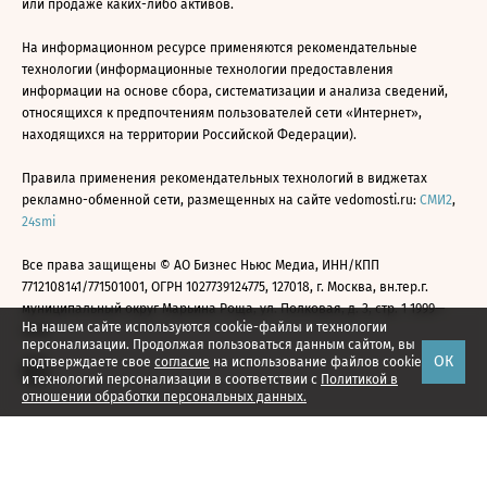
или продаже каких-либо активов.
На информационном ресурсе применяются рекомендательные
технологии (информационные технологии предоставления
информации на основе сбора, систематизации и анализа сведений,
относящихся к предпочтениям пользователей сети «Интернет»,
находящихся на территории Российской Федерации).
Правила применения рекомендательных технологий в виджетах
рекламно-обменной сети, размещенных на сайте vedomosti.ru:
СМИ2
,
24smi
Все права защищены © АО Бизнес Ньюс Медиа, ИНН/КПП
7712108141/771501001, ОГРН 1027739124775, 127018, г. Москва, вн.тер.г.
муниципальный округ Марьина Роща, ул. Полковая, д. 3, стр. 1 1999—
На нашем сайте используются cookie-файлы и технологии
2026
персонализации. Продолжая пользоваться данным сайтом, вы
ОК
подтверждаете свое
согласие
на использование файлов cookie
и технологий персонализации в соответствии с
Политикой в
отношении обработки персональных данных.