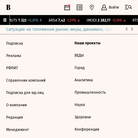
Войти
↑
MGTS
1 322
+0,61%
↑
ARSA
7,42
-1,59%
↓
IMOEX
2 282,17
-0,16%
↓
RTS
Ситуация на топливном рынке: меры, динамика, прогнозы
Выб
Наши проекты
Подписка
ВЕДЫ
Реклама
Город
РФРИТ
Аналитика
Справочник компаний
Промышленность
Подписка для юр.лиц
Наука
О компании
Здоровье
Редакция
Конференции
Менеджмент