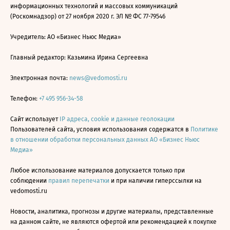
информационных технологий и массовых коммуникаций
(Роскомнадзор) от 27 ноября 2020 г. ЭЛ № ФС 77-79546
Учредитель: АО «Бизнес Ньюс Медиа»
Главный редактор: Казьмина Ирина Сергеевна
Электронная почта:
news@vedomosti.ru
Телефон:
+7 495 956-34-58
Сайт использует
IP адреса, cookie и данные геолокации
Пользователей сайта, условия использования содержатся в
Политике
в отношении обработки персональных данных АО «Бизнес Ньюс
Медиа»
Любое использование материалов допускается только при
соблюдении
правил перепечатки
и при наличии гиперссылки на
vedomosti.ru
Новости, аналитика, прогнозы и другие материалы, представленные
на данном сайте, не являются офертой или рекомендацией к покупке