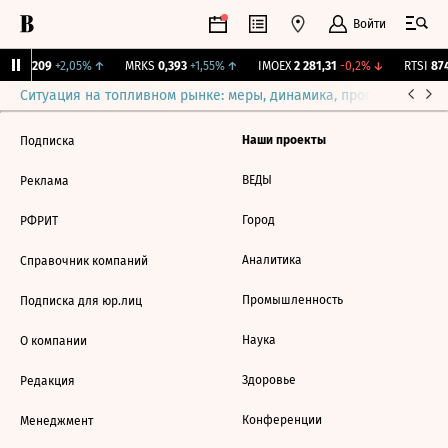
Войти
SS
0,209
+2,05%
↑
MRKS
0,393
+1,55%
↑
IMOEX
2 281,31
-0,2%
↓
RTSI
874
Ситуация на топливном рынке: меры, динамика, прогнозы
Выб
Наши проекты
Подписка
ВЕДЫ
Реклама
Город
РФРИТ
Аналитика
Справочник компаний
Промышленность
Подписка для юр.лиц
Наука
О компании
Здоровье
Редакция
Конференции
Менеджмент