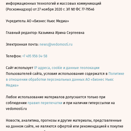
информационных технологий и массовых коммуникаций
(Роскомнадзор) от 27 ноября 2020 г. ЭЛ № ФС 77-79546
Учредитель: АО «Бизнес Ньюс Медиа»
Главный редактор: Казьмина Ирина Сергеевна
Электронная почта:
news@vedomosti.ru
Телефон:
+7 495 956-34-58
Сайт использует
IP адреса, cookie и данные геолокации
Пользователей сайта, условия использования содержатся в
Политике
в отношении обработки персональных данных АО «Бизнес Ньюс
Медиа»
Любое использование материалов допускается только при
соблюдении
правил перепечатки
и при наличии гиперссылки на
vedomosti.ru
Новости, аналитика, прогнозы и другие материалы, представленные
на данном сайте, не являются офертой или рекомендацией к покупке