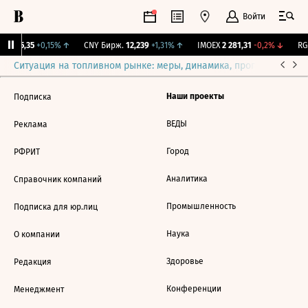
Войти
BI
115,35
+0,15%
↑
CNY Бирж.
12,239
+1,31%
↑
IMOEX
2 281,31
-0,2%
↓
RGB
Ситуация на топливном рынке: меры, динамика, прогнозы
Выб
Наши проекты
Подписка
ВЕДЫ
Реклама
Город
РФРИТ
Аналитика
Справочник компаний
Промышленность
Подписка для юр.лиц
Наука
О компании
Здоровье
Редакция
Конференции
Менеджмент