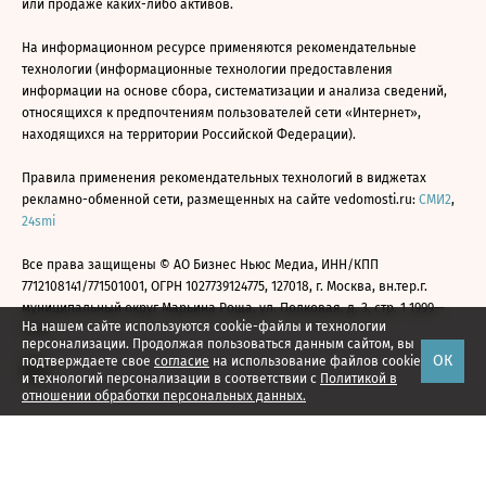
или продаже каких-либо активов.
На информационном ресурсе применяются рекомендательные
технологии (информационные технологии предоставления
информации на основе сбора, систематизации и анализа сведений,
относящихся к предпочтениям пользователей сети «Интернет»,
находящихся на территории Российской Федерации).
Правила применения рекомендательных технологий в виджетах
рекламно-обменной сети, размещенных на сайте vedomosti.ru:
СМИ2
,
24smi
Все права защищены © АО Бизнес Ньюс Медиа, ИНН/КПП
7712108141/771501001, ОГРН 1027739124775, 127018, г. Москва, вн.тер.г.
муниципальный округ Марьина Роща, ул. Полковая, д. 3, стр. 1 1999—
На нашем сайте используются cookie-файлы и технологии
2026
персонализации. Продолжая пользоваться данным сайтом, вы
ОК
подтверждаете свое
согласие
на использование файлов cookie
и технологий персонализации в соответствии с
Политикой в
отношении обработки персональных данных.