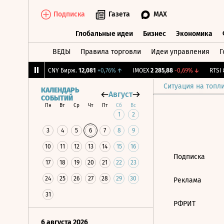
Подписка
Газета
MAX
Глобальные идеи
Бизнес
Экономика
ВЕДЫ
Правила торговли
Идеи управления
Г
Глобальные идеи
Бизнес
Экономик
042
-0,04%
↓
CNY Бирж.
12,081
+0,76%
↑
IMOEX
2 285,88
-0,69%
↓
RTSI
8
Ситуация на топл
КАЛЕНДАРЬ
Август
СОБЫТИЙ
Пн
Вт
Ср
Чт
Пт
Сб
Вс
1
2
3
4
5
6
7
8
9
10
11
12
13
14
15
16
Подписка
17
18
19
20
21
22
23
24
25
26
27
28
29
30
Реклама
31
РФРИТ
6 августа 2026