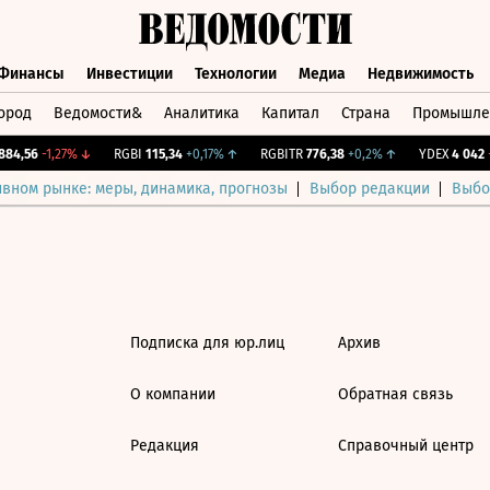
Финансы
Инвестиции
Технологии
Медиа
Недвижимость
ород
Ведомости&
Аналитика
Капитал
Страна
Промышле
а
Финансы
Инвестиции
Технологии
Медиа
Недвижимос
84,56
-1,27%
↓
RGBI
115,34
+0,17%
↑
RGBITR
776,38
+0,2%
↑
YDEX
4 042
-
ивном рынке: меры, динамика, прогнозы
Выбор редакции
Выбо
Подписка для юр.лиц
Архив
О компании
Обратная связь
Редакция
Справочный центр