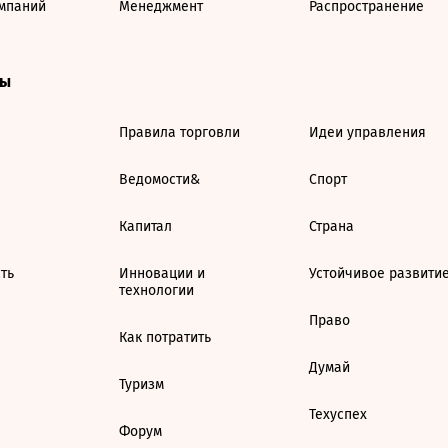
мпаний
Менеджмент
Распространение
ты
Правила торговли
Идеи управления
Ведомости&
Спорт
Капитал
Страна
ть
Инновации и
Устойчивое развити
технологии
Право
Как потратить
Думай
Туризм
Техуспех
Форум