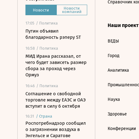
Справочник ко
Новости
Новости
компаний
17:05
/ Политика
Наши проек
Путин объявил
благодарность рэперу ST
ВЕДЫ
16:58
/ Политика
Город
МИД Ирана рассказал, от
чего будет зависеть размер
сбора за проход через
Аналитика
Ормуз
Промышленнос
16:46
/ Политика
Соглашение о свободной
Наука
торговле между ЕАЭС и ОАЭ
вступит в силу 6 октября
Здоровье
16:31
/
Страна
Роспотребнадзор сообщил
Конференции
о загрязнении воздуха в
Энгельсе и Саратове