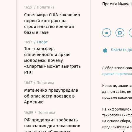
Премия Импул
16:27
/ Политика
Совет мира США заключил
первый контракт на
строительство военной
базы в Газе
16:17
/
Спорт
Топ-трансфер,
Скачать дл
сплоченность и яркая
молодежь: почему
«Спартак» может выиграть
Любое использов
РПЛ
правил перепеч
16:17
/ Политика
Новости, аналити
Матвиенко предупредила
данном сайте, не
об опасности поездок в
продаже каких-л
Армению
На информацион
16:09
/ Политика
технологии (инф
РФ продолжит требовать
на основе сбора,
наказания для заказчиков
предпочтениям п
теракта на «Северных