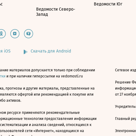
ьс
Ведомости Юг
Ведомости Северо-
Запад
я iOS
Скачать для Android
ание материалов допускается только при соблюдении
Сетевое изд
атки
и при наличии гиперссылки на vedomosti.ru
Решение Фе
ка, прогнозы и другие материалы, представленные на
информацио
 являются офертой или рекомендацией к покупке или
от 27 ноября
ибо активов.
Учредитель
ном ресурсе применяются рекомендательные
ормационные технологии предоставления информации
Главный ре
 систематизации и анализа сведений, относящихся к
ользователей сети «Интернет», находящихся на
Электронна