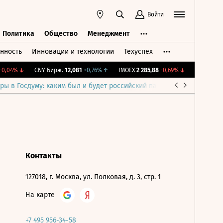
Войти
Политика
Общество
Менеджмент
нность
Инновации и технологии
Техуспех
ть
Политика
Общество
Менеджмент
0,04%
↓
CNY Бирж.
12,081
+0,76%
↑
IMOEX
2 285,88
-0,69%
↓
RTSI
884,56
ры в Госдуму: каким был и будет российский парламент
Война н
Контакты
127018, г. Москва, ул. Полковая, д. 3, стр. 1
На карте
+7 495 956-34-58