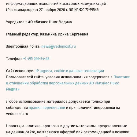
информационных технологий и массовых коммуникаций
(Роскомнадзор) от 27 ноября 2020 г. ЭЛ № ФС 77-79546
Учредитель: АО «Бизнес Ньюс Медиа»
Главный редактор: Казьмина Ирина Сергеевна
Электронная почта:
news@vedomosti.ru
Телефон:
+7 495 956-34-58
Сайт использует
IP адреса, cookie и данные геолокации
Пользователей сайта, условия использования содержатся в
Политике
в отношении обработки персональных данных АО «Бизнес Ньюс
Медиа»
Любое использование материалов допускается только при
соблюдении
правил перепечатки
и при наличии гиперссылки на
vedomosti.ru
Новости, аналитика, прогнозы и другие материалы, представленные
на данном сайте, не являются офертой или рекомендацией к покупке