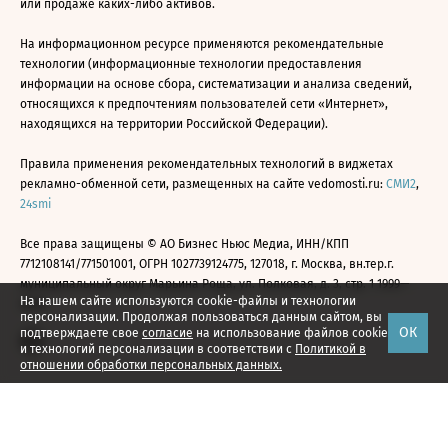
или продаже каких-либо активов.
На информационном ресурсе применяются рекомендательные
технологии (информационные технологии предоставления
информации на основе сбора, систематизации и анализа сведений,
относящихся к предпочтениям пользователей сети «Интернет»,
находящихся на территории Российской Федерации).
Правила применения рекомендательных технологий в виджетах
рекламно-обменной сети, размещенных на сайте vedomosti.ru:
СМИ2
,
24smi
Все права защищены © АО Бизнес Ньюс Медиа, ИНН/КПП
7712108141/771501001, ОГРН 1027739124775, 127018, г. Москва, вн.тер.г.
муниципальный округ Марьина Роща, ул. Полковая, д. 3, стр. 1 1999—
На нашем сайте используются cookie-файлы и технологии
2026
персонализации. Продолжая пользоваться данным сайтом, вы
ОК
подтверждаете свое
согласие
на использование файлов cookie
и технологий персонализации в соответствии с
Политикой в
отношении обработки персональных данных.