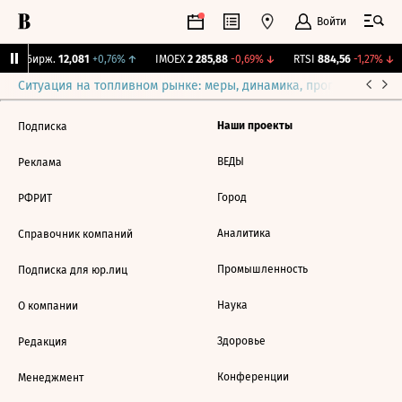
Войти
CNY Бирж.
12,081
+0,76%
↑
IMOEX
2 285,88
-0,69%
↓
RTSI
884,56
-1,27%
↓
Ситуация на топливном рынке: меры, динамика, прогнозы
Выб
Наши проекты
Подписка
ВЕДЫ
Реклама
Город
РФРИТ
Аналитика
Справочник компаний
Промышленность
Подписка для юр.лиц
Наука
О компании
Здоровье
Редакция
Конференции
Менеджмент