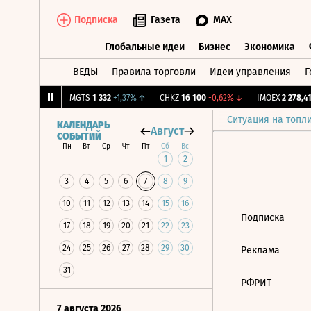
Подписка
Газета
MAX
Глобальные идеи
Бизнес
Экономика
ВЕДЫ
Правила торговли
Идеи управления
Г
Глобальные идеи
Бизнес
Экономик
,224
+1,18%
↑
MGTS
1 332
+1,37%
↑
CHKZ
16 100
-0,62%
↓
IMOEX
2 278,41
Ситуация на топл
КАЛЕНДАРЬ
Август
СОБЫТИЙ
Пн
Вт
Ср
Чт
Пт
Сб
Вс
1
2
3
4
5
6
7
8
9
10
11
12
13
14
15
16
Подписка
17
18
19
20
21
22
23
24
25
26
27
28
29
30
Реклама
31
РФРИТ
7 августа 2026