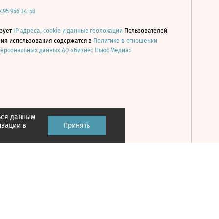
 495 956-34-58
ьзует
IP адреса, cookie и данные геолокации
Пользователей
овия использования содержатся в
Политике в отношении
персональных данных АО «Бизнес Ньюс Медиа»
ься данным
Принять
изации в