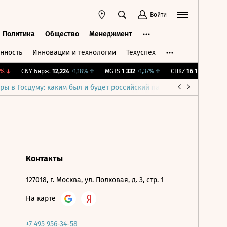
Войти
Политика
Общество
Менеджмент
нность
Инновации и технологии
Техуспех
ть
Политика
Общество
Менеджмент
%
↓
CNY Бирж.
12,224
+1,18%
↑
MGTS
1 332
+1,37%
↑
CHKZ
16 100
-0,62%
ры в Госдуму: каким был и будет российский парламент
Война н
Контакты
127018, г. Москва, ул. Полковая, д. 3, стр. 1
На карте
+7 495 956-34-58