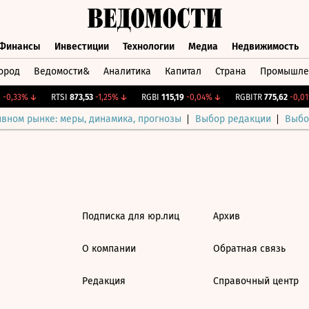
Финансы
Инвестиции
Технологии
Медиа
Недвижимость
ород
Ведомости&
Аналитика
Капитал
Страна
Промышле
а
Финансы
Инвестиции
Технологии
Медиа
Недвижимос
-0,33%
↓
RTSI
873,53
-1,25%
↓
RGBI
115,19
-0,04%
↓
RGBITR
775,62
-0,01
ивном рынке: меры, динамика, прогнозы
Выбор редакции
Выбо
Подписка для юр.лиц
Архив
О компании
Обратная связь
Редакция
Справочный центр