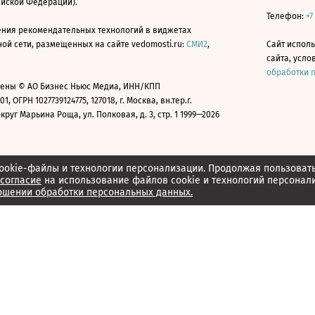
ийской Федерации).
Телефон:
+7
ния рекомендательных технологий в виджетах
й сети, размещенных на сайте vedomosti.ru:
СМИ2
,
Сайт испол
сайта, усл
обработки 
ены © АО Бизнес Ньюс Медиа, ИНН/КПП
01, ОГРН 1027739124775, 127018, г. Москва, вн.тер.г.
уг Марьина Роща, ул. Полковая, д. 3, стр. 1 1999—2026
ookie-файлы и технологии персонализации. Продолжая пользоват
согласие
на использование файлов cookie и технологий персонал
ошении обработки персональных данных.