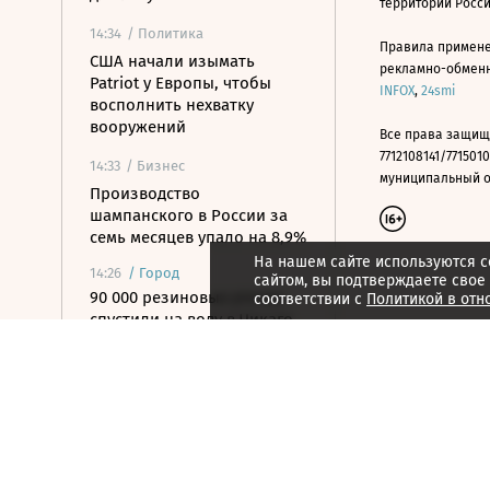
территории Росс
14:34
/ Политика
Правила примене
США начали изымать
рекламно-обменно
Patriot у Европы, чтобы
INFOX
,
24smi
восполнить нехватку
вооружений
Все права защищ
7712108141/7715010
14:33
/ Бизнес
муниципальный окр
Производство
шампанского в России за
семь месяцев упало на 8,9%
На нашем сайте используются c
14:26
/
Город
сайтом, вы подтверждаете свое
90 000 резиновых уточек
соответствии с
Политикой в отн
спустили на воду в Чикаго
14:23
/
Город
Поместье с башней XII века
и виноградниками продают
в Италии
14:20
/ Общество