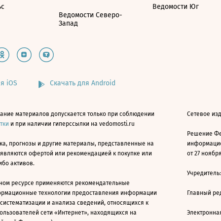
ьс
Ведомости Юг
Ведомости Северо-
Запад
я iOS
Скачать для Android
ание материалов допускается только при соблюдении
Сетевое изд
атки
и при наличии гиперссылки на vedomosti.ru
Решение Фе
ка, прогнозы и другие материалы, представленные на
информацио
 являются офертой или рекомендацией к покупке или
от 27 ноября
ибо активов.
Учредитель
ном ресурсе применяются рекомендательные
ормационные технологии предоставления информации
Главный ре
 систематизации и анализа сведений, относящихся к
ользователей сети «Интернет», находящихся на
Электронна