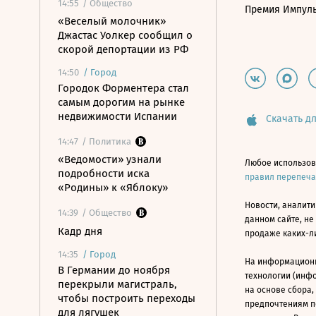
14:55
/ Общество
Премия Импул
«Веселый молочник»
Джастас Уолкер сообщил о
скорой депортации из РФ
14:50
/
Город
Городок Форментера стал
самым дорогим на рынке
недвижимости Испании
Скачать дл
14:47
/ Политика
«Ведомости» узнали
Любое использов
подробности иска
правил перепеч
«Родины» к «Яблоку»
Новости, аналити
14:39
/ Общество
данном сайте, не
Кадр дня
продаже каких-л
14:35
/
Город
На информацион
В Германии до ноября
технологии (инф
перекрыли магистраль,
на основе сбора,
чтобы построить переходы
предпочтениям п
для лягушек