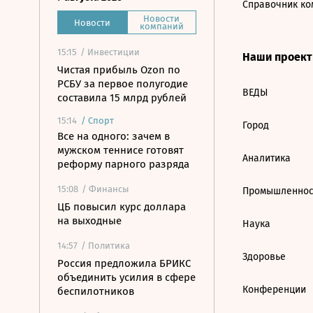
Справочник ко
Новости
Новости
компаний
15:15
/ Инвестиции
Наши проек
Чистая прибыль Ozon по
РСБУ за первое полугодие
ВЕДЫ
составила 15 млрд рублей
15:14
/
Спорт
Город
Все на одного: зачем в
мужском теннисе готовят
Аналитика
реформу парного разряда
15:08
/ Финансы
Промышленнос
ЦБ повысил курс доллара
на выходные
Наука
14:57
/ Политика
Здоровье
Россия предложила БРИКС
объединить усилия в сфере
Конференции
беспилотников