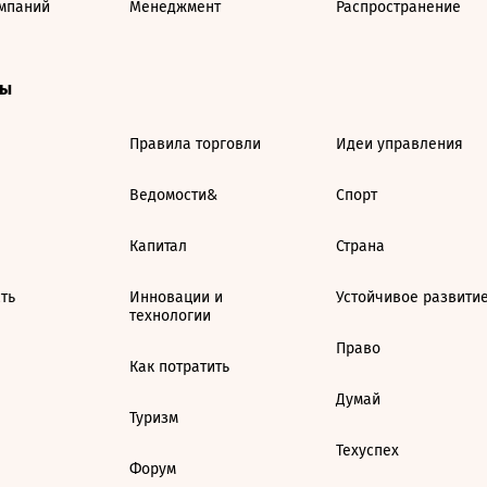
мпаний
Менеджмент
Распространение
ты
Правила торговли
Идеи управления
Ведомости&
Спорт
Капитал
Страна
ть
Инновации и
Устойчивое развити
технологии
Право
Как потратить
Думай
Туризм
Техуспех
Форум