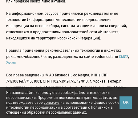
или продаже каких-либо активов.
На информационном ресурсе применяются рекомендательные
технологии (информационные технологии предоставления
информации на основе сбора, систематизации и анализа сведений,
относящихся к предпочтениям пользователей сети «Интернет»,
находящихся на территории Российской Федерации).
Правила применения рекомендательных технологий в виджетах
рекламно-обменной сети, размещенных на сайте vedomosti.ru:
СМИ2
,
24smi
Все права защищены © АО Бизнес Ньюс Медиа, ИНН/КПП
7712108141/771501001, ОГРН 1027739124775, 127018, г. Москва, вн.тер.г.
муниципальный округ Марьина Роща, ул. Полковая, д. 3, стр. 1 1999—
На нашем сайте используются cookie-файлы и технологии
2026
персонализации. Продолжая пользоваться данным сайтом, вы
ОК
подтверждаете свое
согласие
на использование файлов cookie
и технологий персонализации в соответствии с
Политикой в
отношении обработки персональных данных.