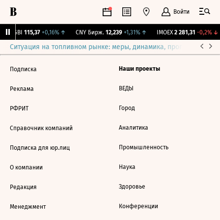
Войти
RGBI
115,37
+0,16%
↑
CNY Бирж.
12,239
+1,31%
↑
IMOEX
2 281,31
-0,2%
↓
Ситуация на топливном рынке: меры, динамика, прогнозы
Выб
Наши проекты
Подписка
ВЕДЫ
Реклама
Город
РФРИТ
Аналитика
Справочник компаний
Промышленность
Подписка для юр.лиц
Наука
О компании
Здоровье
Редакция
Конференции
Менеджмент