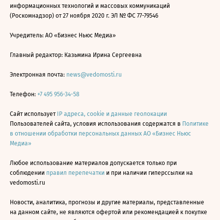
информационных технологий и массовых коммуникаций
(Роскомнадзор) от 27 ноября 2020 г. ЭЛ № ФС 77-79546
Учредитель: АО «Бизнес Ньюс Медиа»
Главный редактор: Казьмина Ирина Сергеевна
Электронная почта:
news@vedomosti.ru
Телефон:
+7 495 956-34-58
Сайт использует
IP адреса, cookie и данные геолокации
Пользователей сайта, условия использования содержатся в
Политике
в отношении обработки персональных данных АО «Бизнес Ньюс
Медиа»
Любое использование материалов допускается только при
соблюдении
правил перепечатки
и при наличии гиперссылки на
vedomosti.ru
Новости, аналитика, прогнозы и другие материалы, представленные
на данном сайте, не являются офертой или рекомендацией к покупке