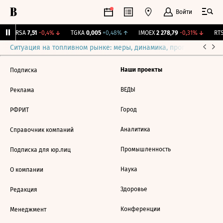
Войти
ARSA
7,51
-0,4%
↓
TGKA
0,005
+0,48%
↑
IMOEX
2 278,79
-0,31%
↓
RTS
Ситуация на топливном рынке: меры, динамика, прогнозы
Выб
Наши проекты
Подписка
ВЕДЫ
Реклама
Город
РФРИТ
Аналитика
Справочник компаний
Промышленность
Подписка для юр.лиц
Наука
О компании
Здоровье
Редакция
Конференции
Менеджмент