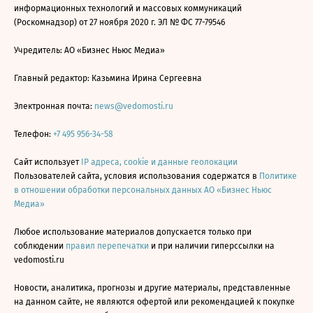
информационных технологий и массовых коммуникаций
(Роскомнадзор) от 27 ноября 2020 г. ЭЛ № ФС 77-79546
Учредитель: АО «Бизнес Ньюс Медиа»
Главный редактор: Казьмина Ирина Сергеевна
Электронная почта:
news@vedomosti.ru
Телефон:
+7 495 956-34-58
Сайт использует
IP адреса, cookie и данные геолокации
Пользователей сайта, условия использования содержатся в
Политике
в отношении обработки персональных данных АО «Бизнес Ньюс
Медиа»
Любое использование материалов допускается только при
соблюдении
правил перепечатки
и при наличии гиперссылки на
vedomosti.ru
Новости, аналитика, прогнозы и другие материалы, представленные
на данном сайте, не являются офертой или рекомендацией к покупке