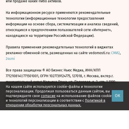
или продаже каких-либо активов.
На информационном ресурсе применяются рекомендательные
технологии (информационные технологии предоставления
информации на основе сбора, систематизации и анализа сведений,
относящихся к предпочтениям пользователей сети «Интернет»,
находящихся на территории Российской Федерации).
Правила применения рекомендательных технологий в виджетах
рекламно-обменной сети, размещенных на сайте vedomosti.ru:
СМИ2
,
24smi
Все права защищены © АО Бизнес Ньюс Медиа, ИНН/КПП
7712108141/771501001, ОГРН 1027739124775, 127018, г. Москва, вн.тер.г.
муниципальный округ Марьина Роща, ул. Полковая, д. 3, стр. 1 1999—
На нашем сайте используются cookie-файлы и технологии
2026
персонализации. Продолжая пользоваться данным сайтом, вы
ОК
подтверждаете свое
согласие
на использование файлов cookie
и технологий персонализации в соответствии с
Политикой в
отношении обработки персональных данных.