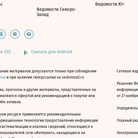
ьс
Ведомости Юг
Ведомости Северо-
Запад
я iOS
Скачать для Android
ание материалов допускается только при соблюдении
Сетевое изд
атки
и при наличии гиперссылки на vedomosti.ru
Решение Фе
ка, прогнозы и другие материалы, представленные на
информацио
 являются офертой или рекомендацией к покупке или
от 27 ноября
ибо активов.
Учредитель
ном ресурсе применяются рекомендательные
ормационные технологии предоставления информации
Главный ре
 систематизации и анализа сведений, относящихся к
ользователей сети «Интернет», находящихся на
Электронна