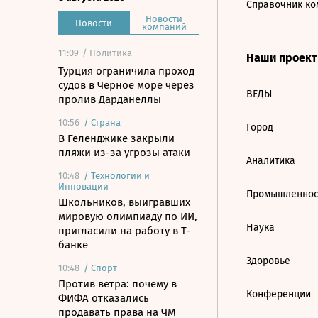
Справочник ко
Новости
Новости
компаний
11:09
/ Политика
Наши проек
Турция ограничила проход
судов в Черное море через
ВЕДЫ
пролив Дарданеллы
10:56
/
Страна
Город
В Геленджике закрыли
пляжи из-за угрозы атаки
Аналитика
10:48
/
Технологии и
Инновации
Промышленнос
Школьников, выигравших
мировую олимпиаду по ИИ,
Наука
пригласили на работу в Т-
банке
Здоровье
10:48
/
Спорт
Против ветра: почему в
Конференции
ФИФА отказались
продавать права на ЧМ