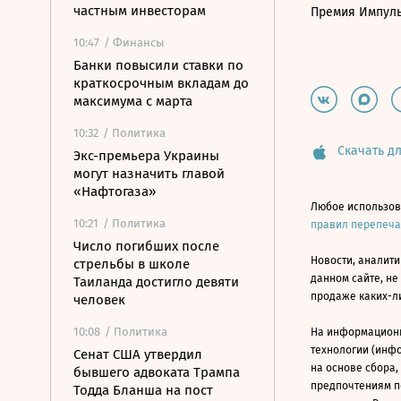
частным инвесторам
Премия Импул
10:47
/ Финансы
Банки повысили ставки по
краткосрочным вкладам до
максимума с марта
10:32
/ Политика
Скачать дл
Экс-премьера Украины
могут назначить главой
«Нафтогаза»
Любое использов
10:21
/ Политика
правил перепеч
Число погибших после
Новости, аналити
стрельбы в школе
данном сайте, не
Таиланда достигло девяти
продаже каких-л
человек
10:08
/ Политика
На информацион
технологии (инф
Сенат США утвердил
на основе сбора,
бывшего адвоката Трампа
предпочтениям п
Тодда Бланша на пост