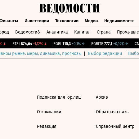
Финансы
Инвестиции
Технологии
Медиа
Недвижимость
ород
Ведомости&
Аналитика
Капитал
Страна
Промышле
а
Финансы
Инвестиции
Технологии
Медиа
Недвижимос
↓
RTSI
874,64
-1,12%
↓
RGBI
115,3
+0,1%
↑
RGBITR
777,1
+0,19%
↑
CNY
ивном рынке: меры, динамика, прогнозы
Выбор редакции
Выбо
Подписка для юр.лиц
Архив
О компании
Обратная связь
Редакция
Справочный центр