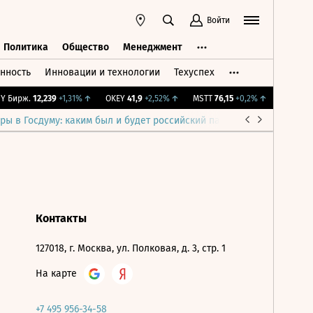
Войти
Политика
Общество
Менеджмент
нность
Инновации и технологии
Техуспех
ть
Политика
Общество
Менеджмент
 Бирж.
12,239
+1,31%
↑
OKEY
41,9
+2,52%
↑
MSTT
76,15
+0,2%
↑
IMOEX
2 2
ры в Госдуму: каким был и будет российский парламент
Война н
Контакты
127018, г. Москва, ул. Полковая, д. 3, стр. 1
На карте
+7 495 956-34-58