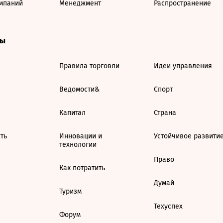
мпаний
Менеджмент
Распространение
ты
Правила торговли
Идеи управления
Ведомости&
Спорт
Капитал
Страна
ть
Инновации и
Устойчивое развити
технологии
Право
Как потратить
Думай
Туризм
Техуспех
Форум