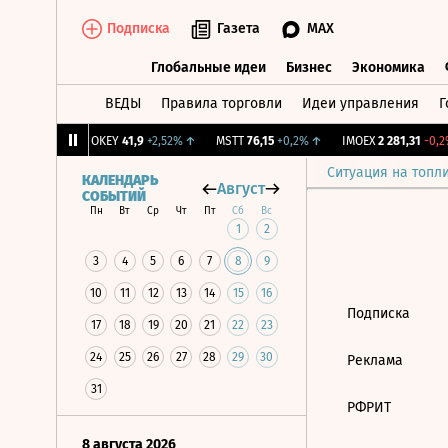
Подписка
Газета
MAX
Глобальные идеи
Бизнес
Экономика
ВЕДЫ
Правила торговли
Идеи управления
Г
Глобальные идеи
Бизнес
Экономик
239
+1,31%
↑
OKEY
41,9
+2,52%
↑
MSTT
76,15
+0,2%
↑
IMOEX
2 281,31
-0,2%
Ситуация на топл
КАЛЕНДАРЬ
Август
СОБЫТИЙ
Пн
Вт
Ср
Чт
Пт
Сб
Вс
1
2
3
4
5
6
7
8
9
10
11
12
13
14
15
16
Подписка
17
18
19
20
21
22
23
24
25
26
27
28
29
30
Реклама
31
РФРИТ
8 августа 2026