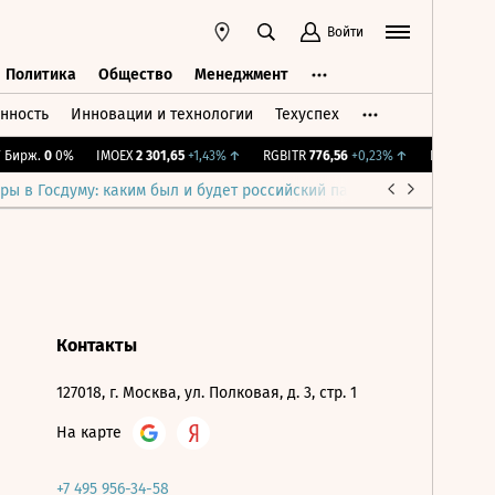
Войти
Политика
Общество
Менеджмент
нность
Инновации и технологии
Техуспех
ть
Политика
Общество
Менеджмент
Бирж.
0
0%
IMOEX
2 301,65
+1,43%
↑
RGBITR
776,56
+0,23%
↑
RTSI
895,93
ры в Госдуму: каким был и будет российский парламент
Война н
Контакты
127018, г. Москва, ул. Полковая, д. 3, стр. 1
На карте
+7 495 956-34-58