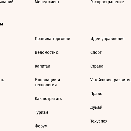
мпаний
Менеджмент
Распространение
ты
Правила торговли
Идеи управления
Ведомости&
Спорт
Капитал
Страна
ть
Инновации и
Устойчивое развити
технологии
Право
Как потратить
Думай
Туризм
Техуспех
Форум