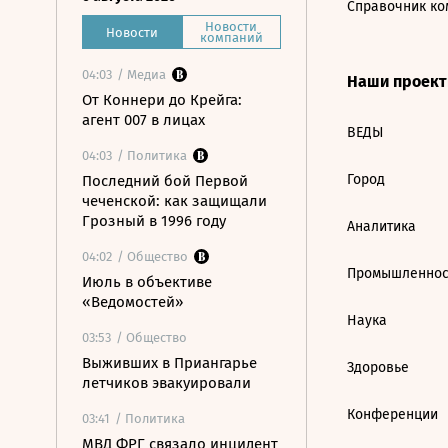
Справочник ко
Новости
Новости
компаний
04:03
/ Медиа
Наши проек
От Коннери до Крейга:
агент 007 в лицах
ВЕДЫ
04:03
/ Политика
Город
Последний бой Первой
чеченской: как защищали
Грозный в 1996 году
Аналитика
04:02
/ Общество
Промышленнос
Июль в объективе
«Ведомостей»
Наука
03:53
/ Общество
Выживших в Приангарье
Здоровье
летчиков эвакуировали
Конференции
03:41
/ Политика
МВД ФРГ связало инцидент