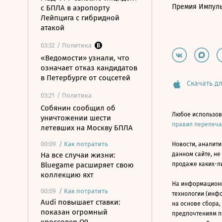
Премия Импул
с БПЛА в аэропорту
Лейпцига с гибридной
атакой
03:32
/ Политика
«Ведомости» узнали, что
означает отказ кандидатов
в Петербурге от соцсетей
Скачать дл
03:21
/ Политика
Собянин сообщил об
Любое использов
уничтожении шести
правил перепеч
летевших на Москву БПЛА
00:09
/
Как потратить
Новости, аналити
На все случаи жизни:
данном сайте, не
Bluegame расширяет свою
продаже каких-л
коллекцию яхт
На информацион
00:09
/
Как потратить
технологии (инф
Audi повышает ставки:
на основе сбора,
показан огромный
предпочтениям п