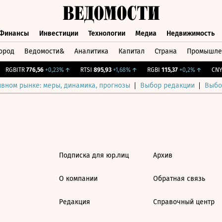
Финансы
Инвестиции
Технологии
Медиа
Недвижимость
ород
Ведомости&
Аналитика
Капитал
Страна
Промышле
а
Финансы
Инвестиции
Технологии
Медиа
Недвижимос
RGBITR
776,56
+0,23%
↑
RTSI
895,93
+1,68%
↑
RGBI
115,37
+0,2%
↑
CNY 
ивном рынке: меры, динамика, прогнозы
Выбор редакции
Выбо
Подписка для юр.лиц
Архив
О компании
Обратная связь
Редакция
Справочный центр