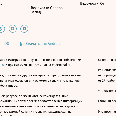
ьс
Ведомости Юг
Ведомости Северо-
Запад
я iOS
Скачать для Android
ание материалов допускается только при соблюдении
Сетевое изд
атки
и при наличии гиперссылки на vedomosti.ru
Решение Фе
ка, прогнозы и другие материалы, представленные на
информацио
 являются офертой или рекомендацией к покупке или
от 27 ноября
ибо активов.
Учредитель
ном ресурсе применяются рекомендательные
ормационные технологии предоставления информации
Главный ре
 систематизации и анализа сведений, относящихся к
ользователей сети «Интернет», находящихся на
Электронна