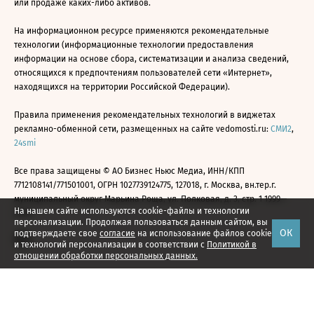
или продаже каких-либо активов.
На информационном ресурсе применяются рекомендательные
технологии (информационные технологии предоставления
информации на основе сбора, систематизации и анализа сведений,
относящихся к предпочтениям пользователей сети «Интернет»,
находящихся на территории Российской Федерации).
Правила применения рекомендательных технологий в виджетах
рекламно-обменной сети, размещенных на сайте vedomosti.ru:
СМИ2
,
24smi
Все права защищены © АО Бизнес Ньюс Медиа, ИНН/КПП
7712108141/771501001, ОГРН 1027739124775, 127018, г. Москва, вн.тер.г.
муниципальный округ Марьина Роща, ул. Полковая, д. 3, стр. 1 1999—
На нашем сайте используются cookie-файлы и технологии
2026
персонализации. Продолжая пользоваться данным сайтом, вы
ОК
подтверждаете свое
согласие
на использование файлов cookie
и технологий персонализации в соответствии с
Политикой в
отношении обработки персональных данных.