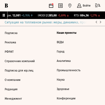
Войти
Y Бирж.
12,081
+0,76%
↑
IMOEX
2 285,88
-0,69%
↓
RTSI
884,56
-1,27%
↓
Ситуация на топливном рынке: меры, динамика, прогнозы
Выб
Наши проекты
Подписка
ВЕДЫ
Реклама
Город
РФРИТ
Аналитика
Справочник компаний
Промышленность
Подписка для юр.лиц
Наука
О компании
Здоровье
Редакция
Конференции
Менеджмент