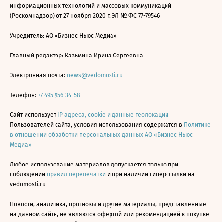
информационных технологий и массовых коммуникаций
(Роскомнадзор) от 27 ноября 2020 г. ЭЛ № ФС 77-79546
Учредитель: АО «Бизнес Ньюс Медиа»
Главный редактор: Казьмина Ирина Сергеевна
Электронная почта:
news@vedomosti.ru
Телефон:
+7 495 956-34-58
Сайт использует
IP адреса, cookie и данные геолокации
Пользователей сайта, условия использования содержатся в
Политике
в отношении обработки персональных данных АО «Бизнес Ньюс
Медиа»
Любое использование материалов допускается только при
соблюдении
правил перепечатки
и при наличии гиперссылки на
vedomosti.ru
Новости, аналитика, прогнозы и другие материалы, представленные
на данном сайте, не являются офертой или рекомендацией к покупке