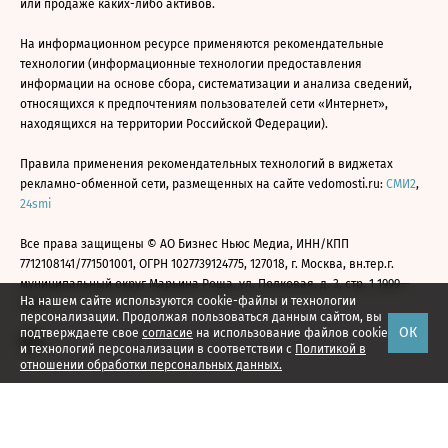
или продаже каких-либо активов.
На информационном ресурсе применяются рекомендательные
технологии (информационные технологии предоставления
информации на основе сбора, систематизации и анализа сведений,
относящихся к предпочтениям пользователей сети «Интернет»,
находящихся на территории Российской Федерации).
Правила применения рекомендательных технологий в виджетах
рекламно-обменной сети, размещенных на сайте vedomosti.ru:
СМИ2
,
24smi
Все права защищены © АО Бизнес Ньюс Медиа, ИНН/КПП
7712108141/771501001, ОГРН 1027739124775, 127018, г. Москва, вн.тер.г.
муниципальный округ Марьина Роща, ул. Полковая, д. 3, стр. 1 1999—
На нашем сайте используются cookie-файлы и технологии
2026
персонализации. Продолжая пользоваться данным сайтом, вы
ОК
подтверждаете свое
согласие
на использование файлов cookie
и технологий персонализации в соответствии с
Политикой в
отношении обработки персональных данных.