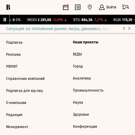
Войти
 Бирж.
0
0%
IMOEX
2 285,88
-0,69%
↓
RTSI
884,56
-1,27%
↓
RGBI
115,39
+
Ситуация на топливном рынке: меры, динамика, прогнозы
Выб
Наши проекты
Подписка
ВЕДЫ
Реклама
Город
РФРИТ
Аналитика
Справочник компаний
Промышленность
Подписка для юр.лиц
Наука
О компании
Здоровье
Редакция
Конференции
Менеджмент