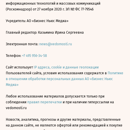
информационных технологий и массовых коммуникаций
(Роскомнадзор) от 27 ноября 2020 г. ЭЛ № ФС 77-79546
Учредитель: АО «Бизнес Ньюс Медиа»
Главный редактор: Казьмина Ирина Сергеевна
Электронная почта:
news@vedomosti.ru
Телефон:
+7 495 956-34-58
Сайт использует
IP адреса, cookie и данные геолокации
Пользователей сайта, условия использования содержатся в
Политике
в отношении обработки персональных данных АО «Бизнес Ньюс
Медиа»
Любое использование материалов допускается только при
соблюдении
правил перепечатки
и при наличии гиперссылки на
vedomosti.ru
Новости, аналитика, прогнозы и другие материалы, представленные
на данном сайте, не являются офертой или рекомендацией к покупке