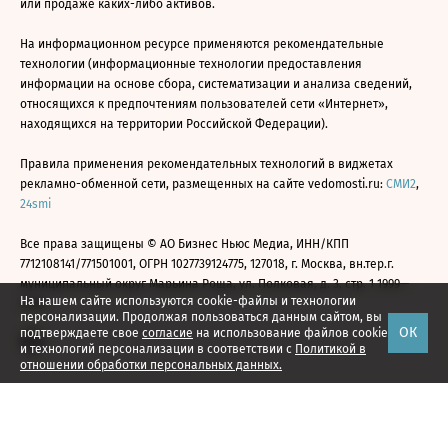
или продаже каких-либо активов.
На информационном ресурсе применяются рекомендательные
технологии (информационные технологии предоставления
информации на основе сбора, систематизации и анализа сведений,
относящихся к предпочтениям пользователей сети «Интернет»,
находящихся на территории Российской Федерации).
Правила применения рекомендательных технологий в виджетах
рекламно-обменной сети, размещенных на сайте vedomosti.ru:
СМИ2
,
24smi
Все права защищены © АО Бизнес Ньюс Медиа, ИНН/КПП
7712108141/771501001, ОГРН 1027739124775, 127018, г. Москва, вн.тер.г.
муниципальный округ Марьина Роща, ул. Полковая, д. 3, стр. 1 1999—
На нашем сайте используются cookie-файлы и технологии
2026
персонализации. Продолжая пользоваться данным сайтом, вы
ОК
подтверждаете свое
согласие
на использование файлов cookie
и технологий персонализации в соответствии с
Политикой в
отношении обработки персональных данных.