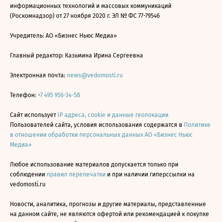
информационных технологий и массовых коммуникаций
(Роскомнадзор) от 27 ноября 2020 г. ЭЛ № ФС 77-79546
Учредитель: АО «Бизнес Ньюс Медиа»
Главный редактор: Казьмина Ирина Сергеевна
Электронная почта:
news@vedomosti.ru
Телефон:
+7 495 956-34-58
Сайт использует
IP адреса, cookie и данные геолокации
Пользователей сайта, условия использования содержатся в
Политике
в отношении обработки персональных данных АО «Бизнес Ньюс
Медиа»
Любое использование материалов допускается только при
соблюдении
правил перепечатки
и при наличии гиперссылки на
vedomosti.ru
Новости, аналитика, прогнозы и другие материалы, представленные
на данном сайте, не являются офертой или рекомендацией к покупке