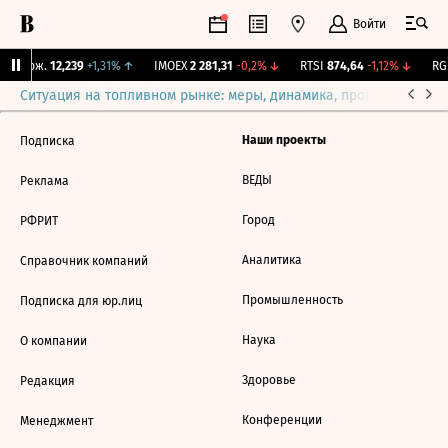
Войти
Y Бирж.
12,239
+1,31%
↑
IMOEX
2 281,31
-0,2%
↓
RTSI
874,64
-1,12%
↓
RGB
Ситуация на топливном рынке: меры, динамика, прогнозы
Выб
Наши проекты
Подписка
ВЕДЫ
Реклама
Город
РФРИТ
Аналитика
Справочник компаний
Промышленность
Подписка для юр.лиц
Наука
О компании
Здоровье
Редакция
Конференции
Менеджмент