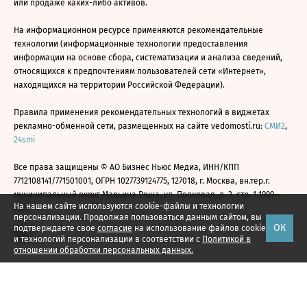
или продаже каких-либо активов.
На информационном ресурсе применяются рекомендательные
технологии (информационные технологии предоставления
информации на основе сбора, систематизации и анализа сведений,
относящихся к предпочтениям пользователей сети «Интернет»,
находящихся на территории Российской Федерации).
Правила применения рекомендательных технологий в виджетах
рекламно-обменной сети, размещенных на сайте vedomosti.ru:
СМИ2
,
24smi
Все права защищены © АО Бизнес Ньюс Медиа, ИНН/КПП
7712108141/771501001, ОГРН 1027739124775, 127018, г. Москва, вн.тер.г.
муниципальный округ Марьина Роща, ул. Полковая, д. 3, стр. 1 1999—
На нашем сайте используются cookie-файлы и технологии
2026
персонализации. Продолжая пользоваться данным сайтом, вы
ОК
подтверждаете свое
согласие
на использование файлов cookie
и технологий персонализации в соответствии с
Политикой в
отношении обработки персональных данных.