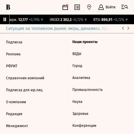
Войти
CNY Бирж.
12,177
+0,79%
↑
IMOEX
2 302,3
+0,72%
↑
RTSI
890,91
+0,72%
↑
Ситуация на топливном рынке: меры, динамика, прогнозы
Выб
Наши проекты
Подписка
ВЕДЫ
Реклама
Город
РФРИТ
Аналитика
Справочник компаний
Промышленность
Подписка для юр.лиц
Наука
О компании
Здоровье
Редакция
Конференции
Менеджмент