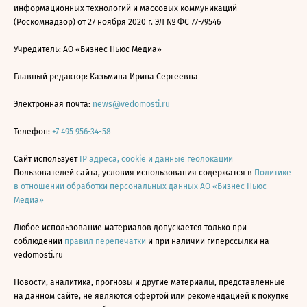
информационных технологий и массовых коммуникаций
(Роскомнадзор) от 27 ноября 2020 г. ЭЛ № ФС 77-79546
Учредитель: АО «Бизнес Ньюс Медиа»
Главный редактор: Казьмина Ирина Сергеевна
Электронная почта:
news@vedomosti.ru
Телефон:
+7 495 956-34-58
Сайт использует
IP адреса, cookie и данные геолокации
Пользователей сайта, условия использования содержатся в
Политике
в отношении обработки персональных данных АО «Бизнес Ньюс
Медиа»
Любое использование материалов допускается только при
соблюдении
правил перепечатки
и при наличии гиперссылки на
vedomosti.ru
Новости, аналитика, прогнозы и другие материалы, представленные
на данном сайте, не являются офертой или рекомендацией к покупке