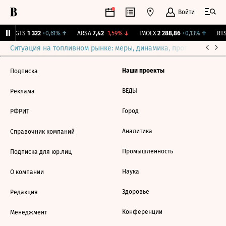
Войти
MGTS
1 322
+0,61%
↑
ARSA
7,42
-1,59%
↓
IMOEX
2 288,86
+0,13%
↑
RTS
Ситуация на топливном рынке: меры, динамика, прогнозы
Выб
Наши проекты
Подписка
ВЕДЫ
Реклама
Город
РФРИТ
Аналитика
Справочник компаний
Промышленность
Подписка для юр.лиц
Наука
О компании
Здоровье
Редакция
Конференции
Менеджмент