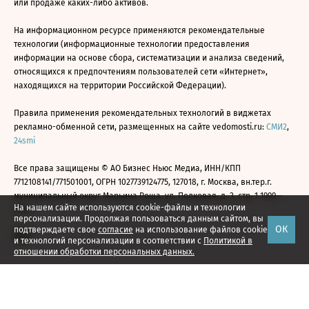
или продаже каких-либо активов.
На информационном ресурсе применяются рекомендательные
технологии (информационные технологии предоставления
информации на основе сбора, систематизации и анализа сведений,
относящихся к предпочтениям пользователей сети «Интернет»,
находящихся на территории Российской Федерации).
Правила применения рекомендательных технологий в виджетах
рекламно-обменной сети, размещенных на сайте vedomosti.ru:
СМИ2
,
24smi
Все права защищены © АО Бизнес Ньюс Медиа, ИНН/КПП
7712108141/771501001, ОГРН 1027739124775, 127018, г. Москва, вн.тер.г.
муниципальный округ Марьина Роща, ул. Полковая, д. 3, стр. 1 1999—
На нашем сайте используются cookie-файлы и технологии
2026
персонализации. Продолжая пользоваться данным сайтом, вы
ОК
подтверждаете свое
согласие
на использование файлов cookie
и технологий персонализации в соответствии с
Политикой в
отношении обработки персональных данных.