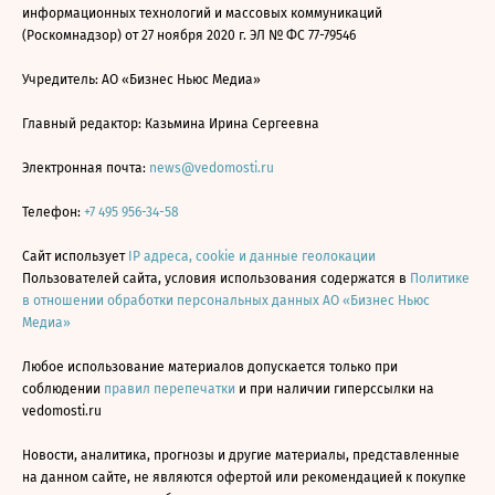
информационных технологий и массовых коммуникаций
(Роскомнадзор) от 27 ноября 2020 г. ЭЛ № ФС 77-79546
Учредитель: АО «Бизнес Ньюс Медиа»
Главный редактор: Казьмина Ирина Сергеевна
Электронная почта:
news@vedomosti.ru
Телефон:
+7 495 956-34-58
Сайт использует
IP адреса, cookie и данные геолокации
Пользователей сайта, условия использования содержатся в
Политике
в отношении обработки персональных данных АО «Бизнес Ньюс
Медиа»
Любое использование материалов допускается только при
соблюдении
правил перепечатки
и при наличии гиперссылки на
vedomosti.ru
Новости, аналитика, прогнозы и другие материалы, представленные
на данном сайте, не являются офертой или рекомендацией к покупке