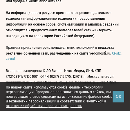
или продаже каких-либо активов.
На информационном ресурсе применяются рекомендательные
технологии (информационные технологии предоставления
информации на основе сбора, систематизации и анализа сведений,
относящихся к предпочтениям пользователей сети «Интернет»,
находящихся на территории Российской Федерации).
Правила применения рекомендательных технологий в виджетах
рекламно-обменной сети, размещенных на сайте vedomosti.ru:
СМИ2
,
24smi
Все права защищены © АО Бизнес Ньюс Медиа, ИНН/КПП
7712108141/771501001, ОГРН 1027739124775, 127018, г. Москва, вн.тер.г.
муниципальный округ Марьина Роща, ул. Полковая, д. 3, стр. 1 1999—
На нашем сайте используются cookie-файлы и технологии
2026
персонализации. Продолжая пользоваться данным сайтом, вы
ОК
подтверждаете свое
согласие
на использование файлов cookie
и технологий персонализации в соответствии с
Политикой в
отношении обработки персональных данных.