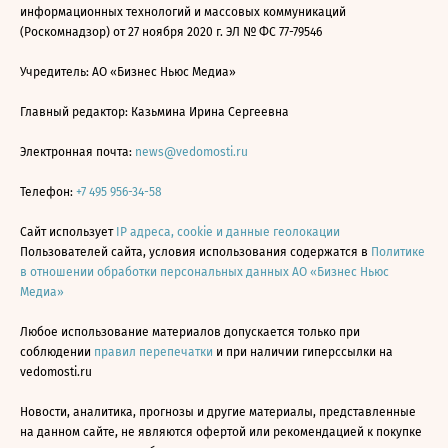
информационных технологий и массовых коммуникаций
(Роскомнадзор) от 27 ноября 2020 г. ЭЛ № ФС 77-79546
Учредитель: АО «Бизнес Ньюс Медиа»
Главный редактор: Казьмина Ирина Сергеевна
Электронная почта:
news@vedomosti.ru
Телефон:
+7 495 956-34-58
Сайт использует
IP адреса, cookie и данные геолокации
Пользователей сайта, условия использования содержатся в
Политике
в отношении обработки персональных данных АО «Бизнес Ньюс
Медиа»
Любое использование материалов допускается только при
соблюдении
правил перепечатки
и при наличии гиперссылки на
vedomosti.ru
Новости, аналитика, прогнозы и другие материалы, представленные
на данном сайте, не являются офертой или рекомендацией к покупке