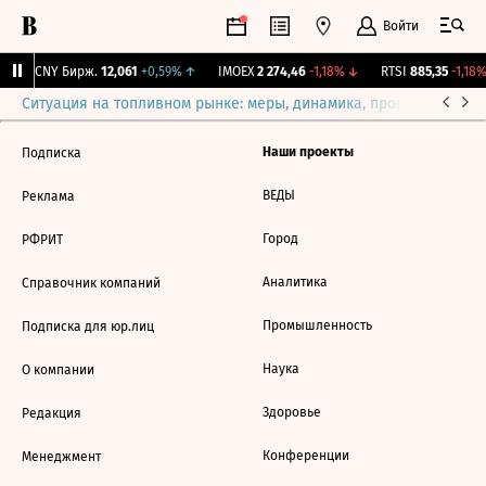
Войти
↑
CNY Бирж.
12,061
+0,59%
↑
IMOEX
2 274,46
-1,18%
↓
RTSI
885,35
-1,18%
Ситуация на топливном рынке: меры, динамика, прогнозы
Выб
Наши проекты
Подписка
ВЕДЫ
Реклама
Город
РФРИТ
Аналитика
Справочник компаний
Промышленность
Подписка для юр.лиц
Наука
О компании
Здоровье
Редакция
Конференции
Менеджмент