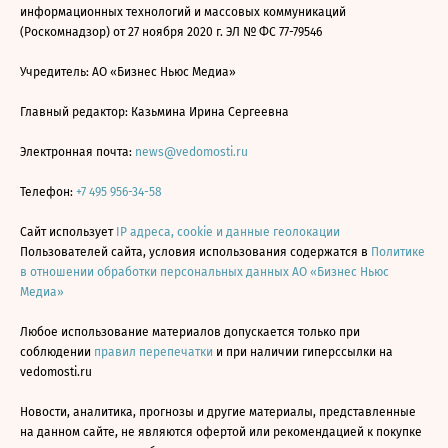
информационных технологий и массовых коммуникаций
(Роскомнадзор) от 27 ноября 2020 г. ЭЛ № ФС 77-79546
Учредитель: АО «Бизнес Ньюс Медиа»
Главный редактор: Казьмина Ирина Сергеевна
Электронная почта:
news@vedomosti.ru
Телефон:
+7 495 956-34-58
Сайт использует
IP адреса, cookie и данные геолокации
Пользователей сайта, условия использования содержатся в
Политике
в отношении обработки персональных данных АО «Бизнес Ньюс
Медиа»
Любое использование материалов допускается только при
соблюдении
правил перепечатки
и при наличии гиперссылки на
vedomosti.ru
Новости, аналитика, прогнозы и другие материалы, представленные
на данном сайте, не являются офертой или рекомендацией к покупке