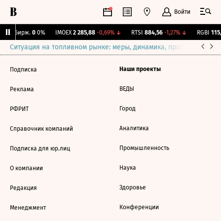
Войти
CNY Бирж.
0
0%
IMOEX
2 285,88
-0,69%
↓
RTSI
884,56
-1,27%
↓
RGBI
115,
Ситуация на топливном рынке: меры, динамика, прогнозы
Выб
Наши проекты
Подписка
ВЕДЫ
Реклама
Город
РФРИТ
Аналитика
Справочник компаний
Промышленность
Подписка для юр.лиц
Наука
О компании
Здоровье
Редакция
Конференции
Менеджмент