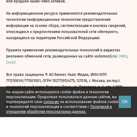
или продаже каких-либо активов.
На информационном ресурсе применяются рекомендательные
технологии (информационные технологии предоставления
информации на основе сбора, систематизации и анализа сведений,
относящихся к предпочтениям пользователей сети «Интернет»,
находящихся на территории Российской Федерации).
Правила применения рекомендательных технологий в виджетах
рекламно-обменной сети, размещенных на сайте vedomosti.ru:
СМИ2
,
24smi
Все права защищены © АО Бизнес Ньюс Медиа, ИНН/КПП
7712108141/771501001, ОГРН 1027739124775, 127018, г. Москва, вн.тер.г.
муниципальный округ Марьина Роща, ул. Полковая, д. 3, стр. 1 1999—
На нашем сайте используются cookie-файлы и технологии
2026
персонализации. Продолжая пользоваться данным сайтом, вы
ОК
подтверждаете свое
согласие
на использование файлов cookie
и технологий персонализации в соответствии с
Политикой в
отношении обработки персональных данных.