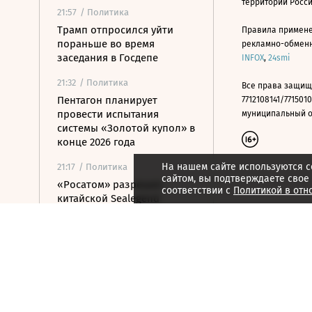
территории Росс
21:57
/ Политика
Трамп отпросился уйти
Правила примене
пораньше во время
рекламно-обменно
заседания в Госдепе
INFOX
,
24smi
21:32
/ Политика
Все права защищ
Пентагон планирует
7712108141/7715010
провести испытания
муниципальный окр
системы «Золотой купол» в
конце 2026 года
На нашем сайте используются c
21:17
/ Политика
сайтом, вы подтверждаете свое
«Росатом» разрешил
соответствии с
Политикой в отн
китайской Sealegend
Shipping проход по СМП
20:51
/ Политика
Минюст США поддержал
монастырь РПЦЗ в споре
из-за ветропарка
20:32
/ Политика