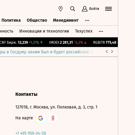
Войти
Политика
Общество
Менеджмент
нность
Инновации и технологии
Техуспех
ть
Политика
Общество
Менеджмент
NY Бирж.
12,239
+1,31%
↑
IMOEX
2 281,31
-0,2%
↓
RGBITR
775,48
-0,03%
↓
ры в Госдуму: каким был и будет российский парламент
Война н
Контакты
127018, г. Москва, ул. Полковая, д. 3, стр. 1
На карте
+7 495 956-34-58