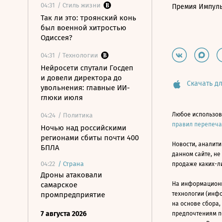
04:31
/ Стиль жизни
Премия Импул
Так ли это: троянский конь
был военной хитростью
Одиссея?
04:31
/ Технологии
Нейросети спутали Госдеп
и довели директора до
Скачать дл
увольнения: главные ИИ-
глюки июля
Любое использов
04:24
/ Политика
правил перепеч
Ночью над российскими
регионами сбиты почти 400
Новости, аналити
БПЛА
данном сайте, не
04:22
/
Страна
продаже каких-л
Дроны атаковали
самарское
На информацион
промпредприятие
технологии (инф
на основе сбора,
7 августа 2026
предпочтениям п