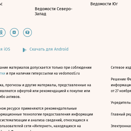
ьс
Ведомости Юг
Ведомости Северо-
Запад
я iOS
Скачать для Android
ание материалов допускается только при соблюдении
Сетевое изд
атки
и при наличии гиперссылки на vedomosti.ru
Решение Фе
ка, прогнозы и другие материалы, представленные на
информацио
 являются офертой или рекомендацией к покупке или
от 27 ноября
ибо активов.
Учредитель
ном ресурсе применяются рекомендательные
ормационные технологии предоставления информации
Главный ре
 систематизации и анализа сведений, относящихся к
ользователей сети «Интернет», находящихся на
Электронна