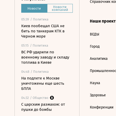
Справочник ко
Новости
Новости
компаний
05:39
/ Политика
Наши проек
Киев пообещал США не
бить по танкерам КТК в
ВЕДЫ
Черном море
05:15
/ Политика
Город
ВС РФ ударили по
военному заводу и складу
Аналитика
топлива в Киеве
Промышленнос
04:48
/ Политика
На подлете к Москве
Наука
уничтожены еще шесть
БПЛА
Здоровье
04:32
/ Общество
С царским размахом: от
Конференции
пушки до бомбы