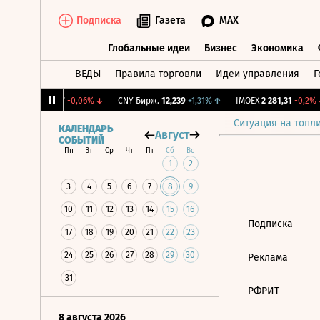
Подписка
Газета
MAX
Глобальные идеи
Бизнес
Экономика
ВЕДЫ
Правила торговли
Идеи управления
Г
Глобальные идеи
Бизнес
Экономик
↓
RGBI
115,17
-0,06%
↓
CNY Бирж.
12,239
+1,31%
↑
IMOEX
2 281,31
-0,2%
↓
Ситуация на топл
КАЛЕНДАРЬ
Август
СОБЫТИЙ
Пн
Вт
Ср
Чт
Пт
Сб
Вс
1
2
3
4
5
6
7
8
9
10
11
12
13
14
15
16
Подписка
17
18
19
20
21
22
23
24
25
26
27
28
29
30
Реклама
31
РФРИТ
8 августа 2026