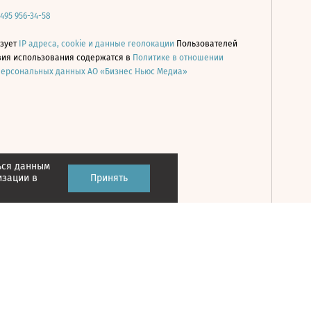
 495 956-34-58
ьзует
IP адреса, cookie и данные геолокации
Пользователей
овия использования содержатся в
Политике в отношении
персональных данных АО «Бизнес Ньюс Медиа»
ься данным
Принять
изации в