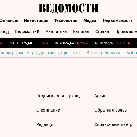
Финансы
Инвестиции
Технологии
Медиа
Недвижимость
ород
Ведомости&
Аналитика
Капитал
Страна
Промышле
а
Финансы
Инвестиции
Технологии
Медиа
Недвижимос
RGBITR
775,48
-0,03%
↓
RTSI
874,64
-1,12%
↓
RGBI
115,17
-0,06%
↓
C
ивном рынке: меры, динамика, прогнозы
Выбор редакции
Выбо
Подписка для юр.лиц
Архив
О компании
Обратная связь
Редакция
Справочный центр