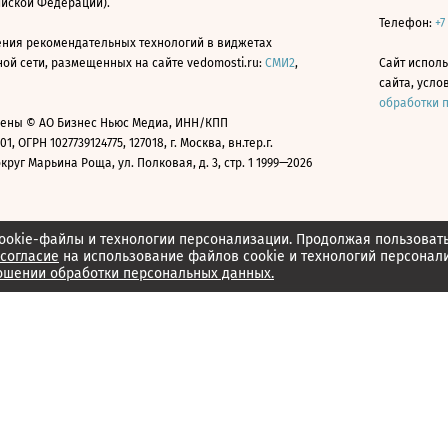
ийской Федерации).
Телефон:
+7
ния рекомендательных технологий в виджетах
й сети, размещенных на сайте vedomosti.ru:
СМИ2
,
Сайт испол
сайта, усл
обработки 
ены © АО Бизнес Ньюс Медиа, ИНН/КПП
01, ОГРН 1027739124775, 127018, г. Москва, вн.тер.г.
уг Марьина Роща, ул. Полковая, д. 3, стр. 1 1999—2026
ookie-файлы и технологии персонализации. Продолжая пользоват
согласие
на использование файлов cookie и технологий персонал
ошении обработки персональных данных.