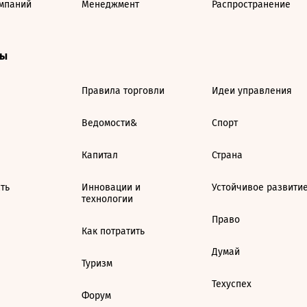
мпаний
Менеджмент
Распространение
ты
Правила торговли
Идеи управления
Ведомости&
Спорт
Капитал
Страна
ть
Инновации и
Устойчивое развити
технологии
Право
Как потратить
Думай
Туризм
Техуспех
Форум