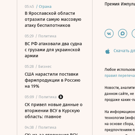
Премия Импул
05:45
/
Страна
В Ярославской области
отразили самую массовую
атаку беспилотников
05:29
/ Политика
ВС РФ атаковали два судна
с грузами для украинской
Скачать дл
армии
05:28
/ Бизнес
Любое использов
США нарастили поставки
правил перепеч
фармпродукции в Россию
на 19%
Новости, аналити
данном сайте, не
05:09
/ Политика
продаже каких-л
СК привел новые данные о
вторжении ВСУ в Курскую
На информацион
область: главное
технологии (инф
на основе сбора,
04:38
/ Политика
предпочтениям п