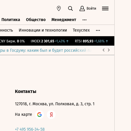
Войти
Политика
Общество
Менеджмент
нность
Инновации и технологии
Техуспех
ть
Политика
Общество
Менеджмент
NY Бирж.
0
0%
IMOEX
2 301,65
+1,43%
↑
RTSI
895,93
+1,68%
↑
RGBI
115,36
ры в Госдуму: каким был и будет российский парламент
Война н
Контакты
127018, г. Москва, ул. Полковая, д. 3, стр. 1
На карте
+7 495 956-34-58