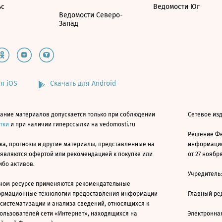
ьс
Ведомости Юг
Ведомости Северо-
Запад
я iOS
Скачать для Android
ание материалов допускается только при соблюдении
Сетевое изд
атки
и при наличии гиперссылки на vedomosti.ru
Решение Фе
ка, прогнозы и другие материалы, представленные на
информацио
 являются офертой или рекомендацией к покупке или
от 27 ноября
ибо активов.
Учредитель
ном ресурсе применяются рекомендательные
ормационные технологии предоставления информации
Главный ре
 систематизации и анализа сведений, относящихся к
ользователей сети «Интернет», находящихся на
Электронна