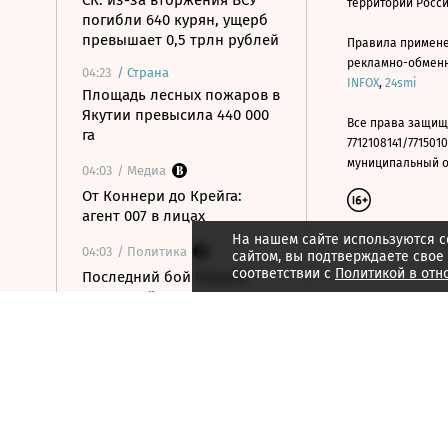
СК: из-за вторжения ВСУ
территории Росс
погибли 640 курян, ущерб
превышает 0,5 трлн рублей
Правила примене
рекламно-обменно
04:23
/
Страна
INFOX
,
24smi
Площадь лесных пожаров в
Якутии превысила 440 000
Все права защищ
га
7712108141/7715010
муниципальный окр
04:03
/ Медиа
От Коннери до Крейга:
агент 007 в лицах
На нашем сайте используются c
04:03
/ Политика
сайтом, вы подтверждаете свое
соответствии с
Политикой в отн
Последний бой Первой
чеченской: как защищали
Грозный в 1996 году
04:02
/ Общество
Июль в объективе
«Ведомостей»
03:53
/ Общество