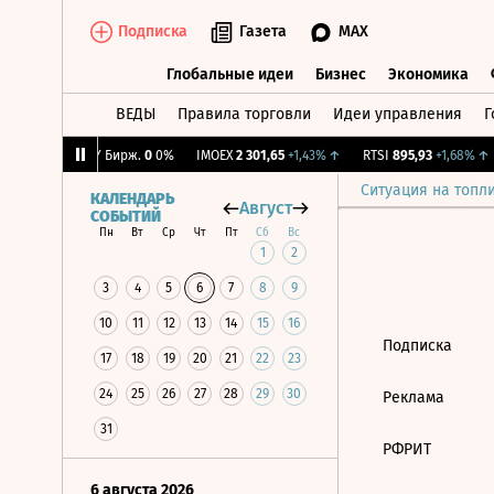
Подписка
Газета
MAX
Глобальные идеи
Бизнес
Экономика
ВЕДЫ
Правила торговли
Идеи управления
Г
Глобальные идеи
Бизнес
Экономик
0,09%
↑
CNY Бирж.
0
0%
IMOEX
2 301,65
+1,43%
↑
RTSI
895,93
+1,68%
↑
Ситуация на топл
КАЛЕНДАРЬ
Август
СОБЫТИЙ
Пн
Вт
Ср
Чт
Пт
Сб
Вс
1
2
3
4
5
6
7
8
9
10
11
12
13
14
15
16
Подписка
17
18
19
20
21
22
23
24
25
26
27
28
29
30
Реклама
31
РФРИТ
6 августа 2026