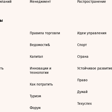
мпаний
Менеджмент
Распространение
ты
Правила торговли
Идеи управления
Ведомости&
Спорт
Капитал
Страна
ть
Инновации и
Устойчивое развити
технологии
Право
Как потратить
Думай
Туризм
Техуспех
Форум