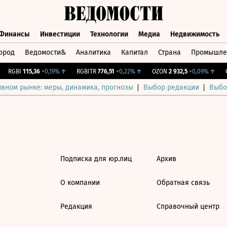
Финансы
Инвестиции
Технологии
Медиа
Недвижимость
ород
Ведомости&
Аналитика
Капитал
Страна
Промышле
а
Финансы
Инвестиции
Технологии
Медиа
Недвижимос
RGBI
115,36
+0,19%
↑
RGBITR
776,51
+0,22%
↑
OZON
2 932,5
+0,09%
↑
C
ивном рынке: меры, динамика, прогнозы
Выбор редакции
Выбо
Подписка для юр.лиц
Архив
О компании
Обратная связь
Редакция
Справочный центр