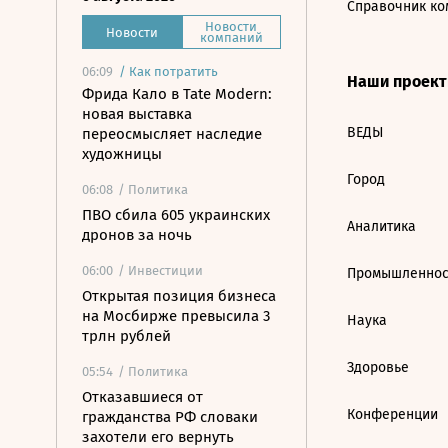
Справочник ко
Новости
Новости
компаний
06:09
/
Как потратить
Наши проек
Фрида Кало в Tate Modern:
новая выставка
ВЕДЫ
переосмысляет наследие
художницы
Город
06:08
/ Политика
ПВО сбила 605 украинских
Аналитика
дронов за ночь
06:00
/ Инвестиции
Промышленнос
Открытая позиция бизнеса
на Мосбирже превысила 3
Наука
трлн рублей
Здоровье
05:54
/ Политика
Отказавшиеся от
Конференции
гражданства РФ словаки
захотели его вернуть