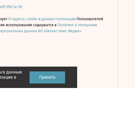
 495 956-34-58
ьзует
IP адреса, cookie и данные геолокации
Пользователей
овия использования содержатся в
Политике в отношении
персональных данных АО «Бизнес Ньюс Медиа»
ься данным
Принять
изации в