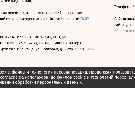
ийской Федерации).
Телефон:
+7
ния рекомендательных технологий в виджетах
й сети, размещенных на сайте vedomosti.ru:
СМИ2
,
Сайт испол
сайта, усл
обработки 
ены © АО Бизнес Ньюс Медиа, ИНН/КПП
01, ОГРН 1027739124775, 127018, г. Москва, вн.тер.г.
уг Марьина Роща, ул. Полковая, д. 3, стр. 1 1999—2026
ookie-файлы и технологии персонализации. Продолжая пользоват
согласие
на использование файлов cookie и технологий персонал
ошении обработки персональных данных.