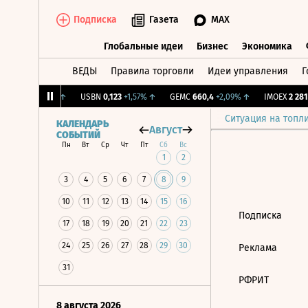
Подписка
Газета
MAX
Глобальные идеи
Бизнес
Экономика
ВЕДЫ
Правила торговли
Идеи управления
Г
Глобальные идеи
Бизнес
Экономик
.
12,239
+1,31%
↑
USBN
0,123
+1,57%
↑
GEMC
660,4
+2,09%
↑
IMOEX
2 281,
Ситуация на топл
КАЛЕНДАРЬ
Август
СОБЫТИЙ
Пн
Вт
Ср
Чт
Пт
Сб
Вс
1
2
3
4
5
6
7
8
9
10
11
12
13
14
15
16
Подписка
17
18
19
20
21
22
23
24
25
26
27
28
29
30
Реклама
31
РФРИТ
8 августа 2026