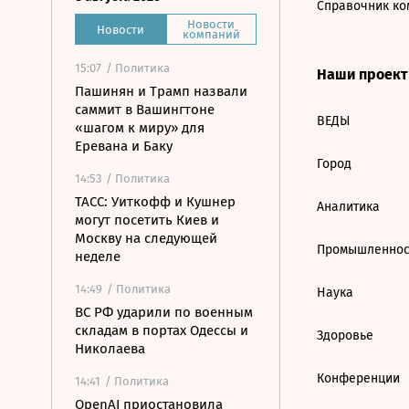
Справочник ко
Новости
Новости
компаний
15:07
/ Политика
Наши проек
Пашинян и Трамп назвали
саммит в Вашингтоне
ВЕДЫ
«шагом к миру» для
Еревана и Баку
Город
14:53
/ Политика
ТАСС: Уиткофф и Кушнер
Аналитика
могут посетить Киев и
Москву на следующей
Промышленнос
неделе
14:49
/ Политика
Наука
ВС РФ ударили по военным
складам в портах Одессы и
Здоровье
Николаева
Конференции
14:41
/ Политика
OpenAI приостановила