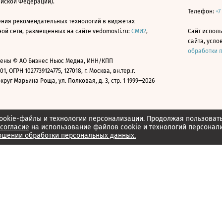
ийской Федерации).
Телефон:
+7
ния рекомендательных технологий в виджетах
й сети, размещенных на сайте vedomosti.ru:
СМИ2
,
Сайт испол
сайта, усл
обработки 
ены © АО Бизнес Ньюс Медиа, ИНН/КПП
01, ОГРН 1027739124775, 127018, г. Москва, вн.тер.г.
уг Марьина Роща, ул. Полковая, д. 3, стр. 1 1999—2026
ookie-файлы и технологии персонализации. Продолжая пользоват
согласие
на использование файлов cookie и технологий персонал
ошении обработки персональных данных.