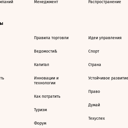
мпаний
Менеджмент
Распространение
ты
Правила торговли
Идеи управления
Ведомости&
Спорт
Капитал
Страна
ть
Инновации и
Устойчивое развити
технологии
Право
Как потратить
Думай
Туризм
Техуспех
Форум