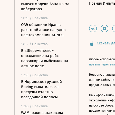
Премия Импул
выпуск модели Astra из-за
киберугроз
14:25
/ Политика
ОАЭ обвинили Иран в
ракетной атаке на судно
нефтекомпании ADNOC
Скачать дл
14:15
/ Общество
В «Шереметьево»
опоздавшие на рейс
Любое использов
пассажирки выбежали на
правил перепеч
летное поле
Новости, аналити
13:55
/ Общество
данном сайте, не
В Норильске грузовой
продаже каких-л
Boeing выкатился за
пределы взлетно-
На информацион
посадочной полосы
технологии (инф
на основе сбора,
13:48
/ Политика
предпочтениям п
WAM: ракета атаковала