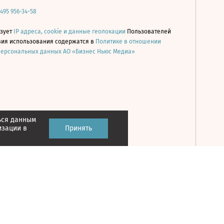
 495 956-34-58
ьзует
IP адреса, cookie и данные геолокации
Пользователей
овия использования содержатся в
Политике в отношении
персональных данных АО «Бизнес Ньюс Медиа»
ься данным
Принять
изации в