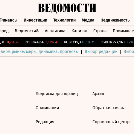
Финансы
Инвестиции
Технологии
Медиа
Недвижимость
ород
Ведомости&
Аналитика
Капитал
Страна
Промышле
а
Финансы
Инвестиции
Технологии
Медиа
Недвижимос
31
-0,2%
↓
RTSI
874,64
-1,12%
↓
RGBI
115,3
+0,1%
↑
RGBITR
777,14
+0,2%
ивном рынке: меры, динамика, прогнозы
Выбор редакции
Выбо
Подписка для юр.лиц
Архив
О компании
Обратная связь
Редакция
Справочный центр