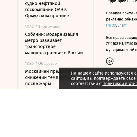
территории Росс
судно нефтяной
госкомпании ОАЭ в
Правила примене
Ормузском проливе
рекламно-обменно
INFOX
,
24smi
13:42
/ Экономика
Собянин: модернизация
Все права защищ
метро развивает
7712108141/7715010
транспортное
муниципальный окр
машиностроение в России
13:30
/ Общество
Москвичей предупредили о
На нашем сайте используются c
снижении температуры
сайтом, вы подтверждаете свое
после жары
соответствии с
Политикой в отн
13:19
/ Политика
У берегов Италии
обнаружили корабль
времен Древнего Рима с
амфорами на борту
13:13
/
ESG