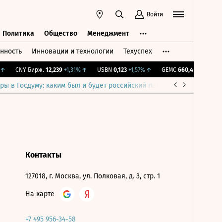
Войти
Политика
Общество
Менеджмент
нность
Инновации и технологии
Техуспех
ть
Политика
Общество
Менеджмент
↑
CNY Бирж.
12,239
+1,31%
↑
USBN
0,123
+1,57%
↑
GEMC
660,4
+2,09%
↑
ры в Госдуму: каким был и будет российский парламент
Война н
Контакты
127018, г. Москва, ул. Полковая, д. 3, стр. 1
На карте
+7 495 956-34-58