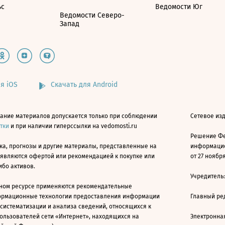
ьс
Ведомости Юг
Ведомости Северо-
Запад
я iOS
Скачать для Android
ание материалов допускается только при соблюдении
Сетевое изд
атки
и при наличии гиперссылки на vedomosti.ru
Решение Фе
ка, прогнозы и другие материалы, представленные на
информацио
 являются офертой или рекомендацией к покупке или
от 27 ноября
ибо активов.
Учредитель
ном ресурсе применяются рекомендательные
ормационные технологии предоставления информации
Главный ре
 систематизации и анализа сведений, относящихся к
ользователей сети «Интернет», находящихся на
Электронна