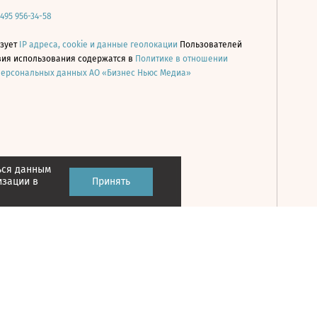
 495 956-34-58
ьзует
IP адреса, cookie и данные геолокации
Пользователей
овия использования содержатся в
Политике в отношении
персональных данных АО «Бизнес Ньюс Медиа»
ься данным
Принять
изации в