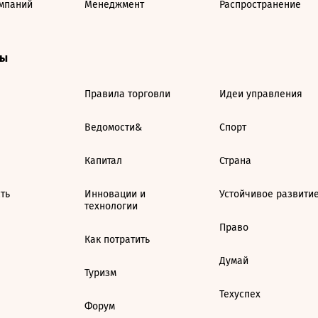
мпаний
Менеджмент
Распространение
ты
Правила торговли
Идеи управления
Ведомости&
Спорт
Капитал
Страна
ть
Инновации и
Устойчивое развити
технологии
Право
Как потратить
Думай
Туризм
Техуспех
Форум