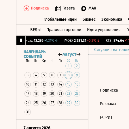
Подписка
Газета
MAX
Глобальные идеи
Бизнес
Экономика
ВЕДЫ
Правила торговли
Идеи управления
Г
Глобальные идеи
Бизнес
Экономик
31%
↓
CNY Бирж.
12,239
+1,31%
↑
IMOEX
2 281,31
-0,2%
↓
RTSI
874,64
-1,1
Ситуация на топл
КАЛЕНДАРЬ
Август
СОБЫТИЙ
Пн
Вт
Ср
Чт
Пт
Сб
Вс
1
2
3
4
5
6
7
8
9
10
11
12
13
14
15
16
Подписка
17
18
19
20
21
22
23
24
25
26
27
28
29
30
Реклама
31
РФРИТ
7 августа 2026