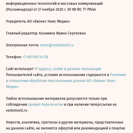
информационных технологий и массовых коммуникаций
(Роскомнадзор) от 27 ноября 2020 г. ЭЛ № ФС 77-79546
Учредитель: АО «Бизнес Ньюс Медиа»
Главный редактор: Казьмина Ирина Сергеевна
Электронная почта:
news@vedomosti.ru
Телефон:
+7 495 956-34-58
Сайт использует
IP адреса, cookie и данные геолокации
Пользователей сайта, условия использования содержатся в
Политике
в отношении обработки персональных данных АО «Бизнес Ньюс
Медиа»
Любое использование материалов допускается только при
соблюдении
правил перепечатки
и при наличии гиперссылки на
vedomosti.ru
Новости, аналитика, прогнозы и другие материалы, представленные
на данном сайте, не являются офертой или рекомендацией к покупке