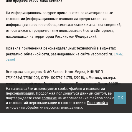
или продаже каких-либо активов.
На информационном ресурсе применяются рекомендательные
технологии (информационные технологии предоставления
информации на основе сбора, систематизации и анализа сведений,
относящихся к предпочтениям пользователей сети «Интернет»,
находящихся на территории Российской Федерации).
Правила применения рекомендательных технологий в виджетах
рекламно-обменной сети, размещенных на сайте vedomosti.ru:
СМИ2
,
24smi
Все права защищены © АО Бизнес Ньюс Медиа, ИНН/КПП
7712108141/771501001, ОГРН 1027739124775, 127018, г. Москва, вн.тер.г.
муниципальный округ Марьина Роща, ул. Полковая, д. 3, стр. 1 1999—
На нашем сайте используются cookie-файлы и технологии
2026
персонализации. Продолжая пользоваться данным сайтом, вы
ОК
подтверждаете свое
согласие
на использование файлов cookie
и технологий персонализации в соответствии с
Политикой в
отношении обработки персональных данных.