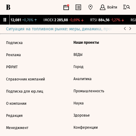
Войти
Бирж.
12,081
+0,76%
↑
IMOEX
2 285,88
-0,69%
↓
RTSI
884,56
-1,27%
↓
RGB
Ситуация на топливном рынке: меры, динамика, прогнозы
Выб
Наши проекты
Подписка
ВЕДЫ
Реклама
Город
РФРИТ
Аналитика
Справочник компаний
Промышленность
Подписка для юр.лиц
Наука
О компании
Здоровье
Редакция
Конференции
Менеджмент