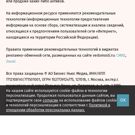
или продаже каких-либо активов.
На информационном ресурсе применяются рекомендательные
технологии (информационные технологии предоставления
информации на основе сбора, систематизации и анализа сведений,
относящихся к предпочтениям пользователей сети «Интернет»,
находящихся на территории Российской Федерации).
Правила применения рекомендательных технологий в виджетах
рекламно-обменной сети, размещенных на сайте vedomosti.ru:
СМИ2
,
24smi
Все права защищены © АО Бизнес Ньюс Медиа, ИНН/КПП
7712108141/771501001, ОГРН 1027739124775, 127018, г. Москва, вн.тер.г.
муниципальный округ Марьина Роща, ул. Полковая, д. 3, стр. 1 1999—
На нашем сайте используются cookie-файлы и технологии
2026
персонализации. Продолжая пользоваться данным сайтом, вы
ОК
подтверждаете свое
согласие
на использование файлов cookie
и технологий персонализации в соответствии с
Политикой в
отношении обработки персональных данных.