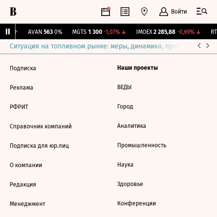
Войти
,76%
↑
AVAN
563
0%
MGTS
1 300
-1,07%
↓
IMOEX
2 285,88
-0,69%
↓
RTS
Ситуация на топливном рынке: меры, динамика, прогнозы
Выб
Наши проекты
Подписка
ВЕДЫ
Реклама
Город
РФРИТ
Аналитика
Справочник компаний
Промышленность
Подписка для юр.лиц
Наука
О компании
Здоровье
Редакция
Конференции
Менеджмент