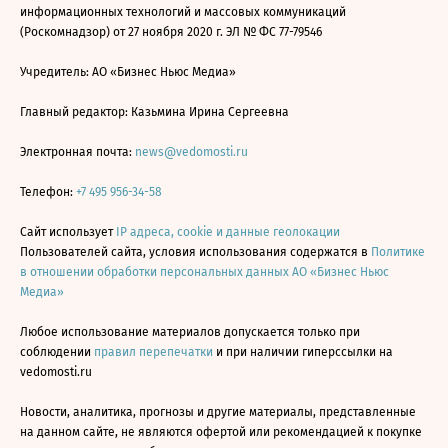
информационных технологий и массовых коммуникаций
(Роскомнадзор) от 27 ноября 2020 г. ЭЛ № ФС 77-79546
Учредитель: АО «Бизнес Ньюс Медиа»
Главный редактор: Казьмина Ирина Сергеевна
Электронная почта:
news@vedomosti.ru
Телефон:
+7 495 956-34-58
Сайт использует
IP адреса, cookie и данные геолокации
Пользователей сайта, условия использования содержатся в
Политике
в отношении обработки персональных данных АО «Бизнес Ньюс
Медиа»
Любое использование материалов допускается только при
соблюдении
правил перепечатки
и при наличии гиперссылки на
vedomosti.ru
Новости, аналитика, прогнозы и другие материалы, представленные
на данном сайте, не являются офертой или рекомендацией к покупке