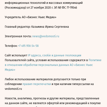
информационных технологий и массовых коммуникаций
(Роскомнадзор) от 27 ноября 2020 г. ЭЛ № ФС 77-79546
Учредитель: АО «Бизнес Ньюс Медиа»
Главный редактор: Казьмина Ирина Сергеевна
Электронная почта:
news@vedomosti.ru
Телефон:
+7 495 956-34-58
Сайт использует
IP адреса, cookie и данные геолокации
Пользователей сайта, условия использования содержатся в
Политике
в отношении обработки персональных данных АО «Бизнес Ньюс
Медиа»
Любое использование материалов допускается только при
соблюдении
правил перепечатки
и при наличии гиперссылки на
vedomosti.ru
Новости, аналитика, прогнозы и другие материалы, представленные
на данном сайте, не являются офертой или рекомендацией к покупке