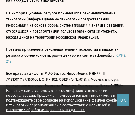
или продаже каких-либо активов.
На информационном ресурсе применяются рекомендательные
технологии (информационные технологии предоставления
информации на основе сбора, систематизации и анализа сведений,
относящихся к предпочтениям пользователей сети «Интернет»,
находящихся на территории Российской Федерации).
Правила применения рекомендательных технологий в виджетах
рекламно-обменной сети, размещенных на сайте vedomosti.ru:
СМИ2
,
24smi
Все права защищены © АО Бизнес Ньюс Медиа, ИНН/КПП
7712108141/771501001, ОГРН 1027739124775, 127018, г. Москва, вн.тер.г.
муниципальный округ Марьина Роща, ул. Полковая, д. 3, стр. 1 1999—
На нашем сайте используются cookie-файлы и технологии
2026
персонализации. Продолжая пользоваться данным сайтом, вы
ОК
подтверждаете свое
согласие
на использование файлов cookie
и технологий персонализации в соответствии с
Политикой в
отношении обработки персональных данных.