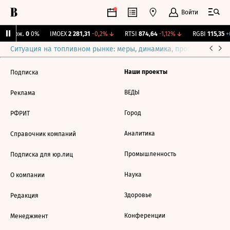
Войти
Y Бирж.
0
0%
IMOEX
2 281,31
-0,2%
↓
RTSI
874,64
-1,12%
↓
RGBI
115,35
+0
Ситуация на топливном рынке: меры, динамика, прогнозы
Выб
Наши проекты
Подписка
ВЕДЫ
Реклама
Город
РФРИТ
Аналитика
Справочник компаний
Промышленность
Подписка для юр.лиц
Наука
О компании
Здоровье
Редакция
Конференции
Менеджмент