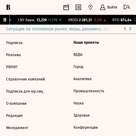
Войти
,49%
↑
CNY Бирж.
12,239
+1,31%
↑
IMOEX
2 281,31
-0,2%
↓
RTSI
874,64
-1,
Ситуация на топливном рынке: меры, динамика, прогнозы
Выб
Наши проекты
Подписка
ВЕДЫ
Реклама
Город
РФРИТ
Аналитика
Справочник компаний
Промышленность
Подписка для юр.лиц
Наука
О компании
Здоровье
Редакция
Конференции
Менеджмент