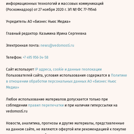
информационных технологий и массовых коммуникаций
(Роскомнадзор) от 27 ноября 2020 г. ЭЛ № ФС 77-79546
Учредитель: АО «Бизнес Ньюс Медиа»
Главный редактор: Казьмина Ирина Сергеевна
Электронная почта:
news@vedomosti.ru
Телефон:
+7 495 956-34-58
Сайт использует
IP адреса, cookie и данные геолокации
Пользователей сайта, условия использования содержатся в
Политике
в отношении обработки персональных данных АО «Бизнес Ньюс
Медиа»
Любое использование материалов допускается только при
соблюдении
правил перепечатки
и при наличии гиперссылки на
vedomosti.ru
Новости, аналитика, прогнозы и другие материалы, представленные
на данном сайте, не являются офертой или рекомендацией к покупке