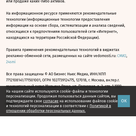
или продаже каких-либо активов.
На информационном ресурсе применяются рекомендательные
технологии (информационные технологии предоставления
информации на основе сбора, систематизации и анализа сведений,
относящихся к предпочтениям пользователей сети «Интернет»,
находящихся на территории Российской Федерации).
Правила применения рекомендательных технологий в виджетах
рекламно-обменной сети, размещенных на сайте vedomosti.ru:
СМИ2
,
24smi
Все права защищены © АО Бизнес Ньюс Медиа, ИНН/КПП
7712108141/771501001, ОГРН 1027739124775, 127018, г. Москва, вн.тер.г.
муниципальный округ Марьина Роща, ул. Полковая, д. 3, стр. 1 1999—
На нашем сайте используются cookie-файлы и технологии
2026
персонализации. Продолжая пользоваться данным сайтом, вы
ОК
подтверждаете свое
согласие
на использование файлов cookie
и технологий персонализации в соответствии с
Политикой в
отношении обработки персональных данных.