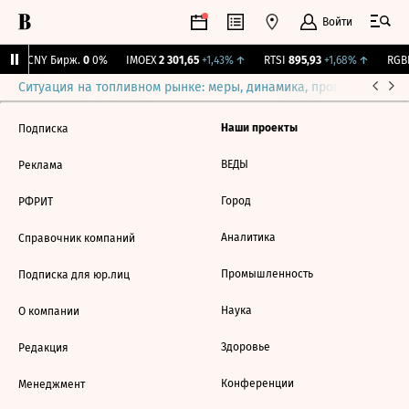
Войти
↑
CNY Бирж.
0
0%
IMOEX
2 301,65
+1,43%
↑
RTSI
895,93
+1,68%
↑
RGBI
Ситуация на топливном рынке: меры, динамика, прогнозы
Выб
Наши проекты
Подписка
ВЕДЫ
Реклама
Город
РФРИТ
Аналитика
Справочник компаний
Промышленность
Подписка для юр.лиц
Наука
О компании
Здоровье
Редакция
Конференции
Менеджмент