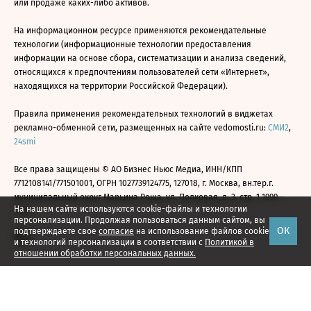
или продаже каких-либо активов.
На информационном ресурсе применяются рекомендательные
технологии (информационные технологии предоставления
информации на основе сбора, систематизации и анализа сведений,
относящихся к предпочтениям пользователей сети «Интернет»,
находящихся на территории Российской Федерации).
Правила применения рекомендательных технологий в виджетах
рекламно-обменной сети, размещенных на сайте vedomosti.ru:
СМИ2
,
24smi
Все права защищены © АО Бизнес Ньюс Медиа, ИНН/КПП
7712108141/771501001, ОГРН 1027739124775, 127018, г. Москва, вн.тер.г.
муниципальный округ Марьина Роща, ул. Полковая, д. 3, стр. 1 1999—
На нашем сайте используются cookie-файлы и технологии
2026
персонализации. Продолжая пользоваться данным сайтом, вы
ОК
подтверждаете свое
согласие
на использование файлов cookie
и технологий персонализации в соответствии с
Политикой в
отношении обработки персональных данных.