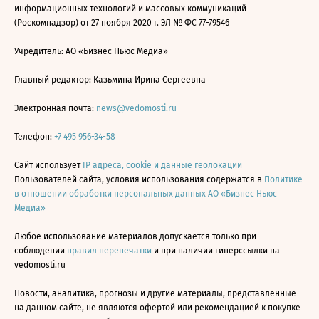
информационных технологий и массовых коммуникаций
(Роскомнадзор) от 27 ноября 2020 г. ЭЛ № ФС 77-79546
Учредитель: АО «Бизнес Ньюс Медиа»
Главный редактор: Казьмина Ирина Сергеевна
Электронная почта:
news@vedomosti.ru
Телефон:
+7 495 956-34-58
Сайт использует
IP адреса, cookie и данные геолокации
Пользователей сайта, условия использования содержатся в
Политике
в отношении обработки персональных данных АО «Бизнес Ньюс
Медиа»
Любое использование материалов допускается только при
соблюдении
правил перепечатки
и при наличии гиперссылки на
vedomosti.ru
Новости, аналитика, прогнозы и другие материалы, представленные
на данном сайте, не являются офертой или рекомендацией к покупке