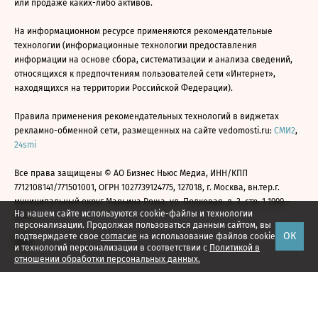
или продаже каких-либо активов.
На информационном ресурсе применяются рекомендательные
технологии (информационные технологии предоставления
информации на основе сбора, систематизации и анализа сведений,
относящихся к предпочтениям пользователей сети «Интернет»,
находящихся на территории Российской Федерации).
Правила применения рекомендательных технологий в виджетах
рекламно-обменной сети, размещенных на сайте vedomosti.ru:
СМИ2
,
24smi
Все права защищены © АО Бизнес Ньюс Медиа, ИНН/КПП
7712108141/771501001, ОГРН 1027739124775, 127018, г. Москва, вн.тер.г.
муниципальный округ Марьина Роща, ул. Полковая, д. 3, стр. 1 1999—
На нашем сайте используются cookie-файлы и технологии
2026
персонализации. Продолжая пользоваться данным сайтом, вы
ОК
подтверждаете свое
согласие
на использование файлов cookie
и технологий персонализации в соответствии с
Политикой в
отношении обработки персональных данных.