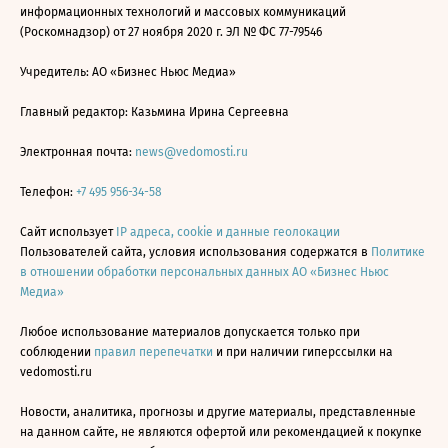
информационных технологий и массовых коммуникаций
(Роскомнадзор) от 27 ноября 2020 г. ЭЛ № ФС 77-79546
Учредитель: АО «Бизнес Ньюс Медиа»
Главный редактор: Казьмина Ирина Сергеевна
Электронная почта:
news@vedomosti.ru
Телефон:
+7 495 956-34-58
Сайт использует
IP адреса, cookie и данные геолокации
Пользователей сайта, условия использования содержатся в
Политике
в отношении обработки персональных данных АО «Бизнес Ньюс
Медиа»
Любое использование материалов допускается только при
соблюдении
правил перепечатки
и при наличии гиперссылки на
vedomosti.ru
Новости, аналитика, прогнозы и другие материалы, представленные
на данном сайте, не являются офертой или рекомендацией к покупке