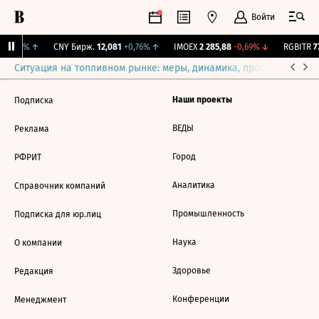
Войти
+0,18%
↑
CNY Бирж.
12,081
+0,76%
↑
IMOEX
2 285,88
-0,69%
↓
RGBITR
77
Ситуация на топливном рынке: меры, динамика, прогнозы
Выб
Наши проекты
Подписка
ВЕДЫ
Реклама
Город
РФРИТ
Аналитика
Справочник компаний
Промышленность
Подписка для юр.лиц
Наука
О компании
Здоровье
Редакция
Конференции
Менеджмент