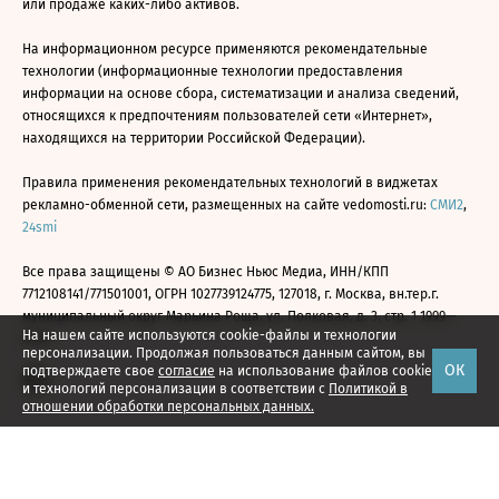
или продаже каких-либо активов.
На информационном ресурсе применяются рекомендательные
технологии (информационные технологии предоставления
информации на основе сбора, систематизации и анализа сведений,
относящихся к предпочтениям пользователей сети «Интернет»,
находящихся на территории Российской Федерации).
Правила применения рекомендательных технологий в виджетах
рекламно-обменной сети, размещенных на сайте vedomosti.ru:
СМИ2
,
24smi
Все права защищены © АО Бизнес Ньюс Медиа, ИНН/КПП
7712108141/771501001, ОГРН 1027739124775, 127018, г. Москва, вн.тер.г.
муниципальный округ Марьина Роща, ул. Полковая, д. 3, стр. 1 1999—
На нашем сайте используются cookie-файлы и технологии
2026
персонализации. Продолжая пользоваться данным сайтом, вы
ОК
подтверждаете свое
согласие
на использование файлов cookie
и технологий персонализации в соответствии с
Политикой в
отношении обработки персональных данных.