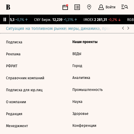
Войти
GBI
115,3
+0,1%
↑
CNY Бирж.
12,239
+1,31%
↑
IMOEX
2 281,31
-0,2%
↓
RGBI
Ситуация на топливном рынке: меры, динамика, прогнозы
Выб
Наши проекты
Подписка
ВЕДЫ
Реклама
Город
РФРИТ
Аналитика
Справочник компаний
Промышленность
Подписка для юр.лиц
Наука
О компании
Здоровье
Редакция
Конференции
Менеджмент