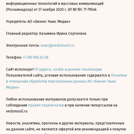
информационных технологий и массовых коммуникаций
(Роскомнадзор) от 27 ноября 2020 г. ЭЛ № ФС 77-79546
Учредитель: АО «Бизнес Ньюс Медиа»
Главный редактор: Казьмина Ирина Сергеевна
Электронная почта:
news@vedomosti.ru
Телефон:
+7 495 956-34-58
Сайт использует
IP адреса, cookie и данные геолокации
Пользователей сайта, условия использования содержатся в
Политике
в отношении обработки персональных данных АО «Бизнес Ньюс
Медиа»
Любое использование материалов допускается только при
соблюдении
правил перепечатки
и при наличии гиперссылки на
vedomosti.ru
Новости, аналитика, прогнозы и другие материалы, представленные
на данном сайте, не являются офертой или рекомендацией к покупке