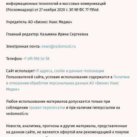
информационных технологий и массовых коммуникаций
(Роскомнадзор) от 27 ноября 2020 г. ЭЛ № ФС 77-79546
Учредитель: АО «Бизнес Ньюс Медиа»
Главный редактор: Казьмина Ирина Сергеевна
Электронная почта:
news@vedomosti.ru
Телефон:
+7 495 956-34-58
Сайт использует
IP адреса, cookie и данные геолокации
Пользователей сайта, условия использования содержатся в
Политике
в отношении обработки персональных данных АО «Бизнес Ньюс
Медиа»
Любое использование материалов допускается только при
соблюдении
правил перепечатки
и при наличии гиперссылки на
vedomosti.ru
Новости, аналитика, прогнозы и другие материалы, представленные
на данном сайте, не являются офертой или рекомендацией к покупке