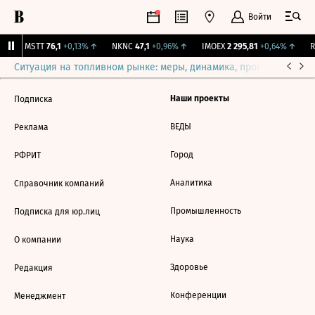
Войти
↑
MSTT
76,1
+0,13%
↑
NKNC
47,1
+0,96%
↑
IMOEX
2 295,81
+0,64%
↑
RT
Ситуация на топливном рынке: меры, динамика, прогнозы
Выб
Наши проекты
Подписка
ВЕДЫ
Реклама
Город
РФРИТ
Аналитика
Справочник компаний
Промышленность
Подписка для юр.лиц
Наука
О компании
Здоровье
Редакция
Конференции
Менеджмент