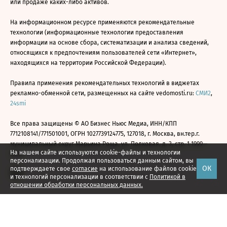
или продаже каких-либо активов.
На информационном ресурсе применяются рекомендательные
технологии (информационные технологии предоставления
информации на основе сбора, систематизации и анализа сведений,
относящихся к предпочтениям пользователей сети «Интернет»,
находящихся на территории Российской Федерации).
Правила применения рекомендательных технологий в виджетах
рекламно-обменной сети, размещенных на сайте vedomosti.ru:
СМИ2
,
24smi
Все права защищены © АО Бизнес Ньюс Медиа, ИНН/КПП
7712108141/771501001, ОГРН 1027739124775, 127018, г. Москва, вн.тер.г.
муниципальный округ Марьина Роща, ул. Полковая, д. 3, стр. 1 1999—
На нашем сайте используются cookie-файлы и технологии
2026
персонализации. Продолжая пользоваться данным сайтом, вы
ОК
подтверждаете свое
согласие
на использование файлов cookie
и технологий персонализации в соответствии с
Политикой в
отношении обработки персональных данных.