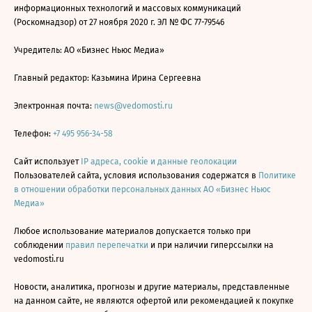
информационных технологий и массовых коммуникаций
(Роскомнадзор) от 27 ноября 2020 г. ЭЛ № ФС 77-79546
Учредитель: АО «Бизнес Ньюс Медиа»
Главный редактор: Казьмина Ирина Сергеевна
Электронная почта:
news@vedomosti.ru
Телефон:
+7 495 956-34-58
Сайт использует
IP адреса, cookie и данные геолокации
Пользователей сайта, условия использования содержатся в
Политике
в отношении обработки персональных данных АО «Бизнес Ньюс
Медиа»
Любое использование материалов допускается только при
соблюдении
правил перепечатки
и при наличии гиперссылки на
vedomosti.ru
Новости, аналитика, прогнозы и другие материалы, представленные
на данном сайте, не являются офертой или рекомендацией к покупке