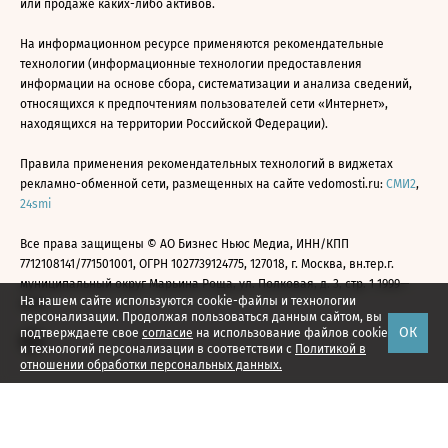
или продаже каких-либо активов.
На информационном ресурсе применяются рекомендательные
технологии (информационные технологии предоставления
информации на основе сбора, систематизации и анализа сведений,
относящихся к предпочтениям пользователей сети «Интернет»,
находящихся на территории Российской Федерации).
Правила применения рекомендательных технологий в виджетах
рекламно-обменной сети, размещенных на сайте vedomosti.ru:
СМИ2
,
24smi
Все права защищены © АО Бизнес Ньюс Медиа, ИНН/КПП
7712108141/771501001, ОГРН 1027739124775, 127018, г. Москва, вн.тер.г.
муниципальный округ Марьина Роща, ул. Полковая, д. 3, стр. 1 1999—
На нашем сайте используются cookie-файлы и технологии
2026
персонализации. Продолжая пользоваться данным сайтом, вы
ОК
подтверждаете свое
согласие
на использование файлов cookie
и технологий персонализации в соответствии с
Политикой в
отношении обработки персональных данных.