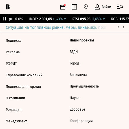
Войти
Y Бирж.
0
0%
IMOEX
2 301,65
+1,43%
↑
RTSI
895,93
+1,68%
↑
RGBI
115,37
Ситуация на топливном рынке: меры, динамика, прогнозы
Выб
Наши проекты
Подписка
ВЕДЫ
Реклама
Город
РФРИТ
Аналитика
Справочник компаний
Промышленность
Подписка для юр.лиц
Наука
О компании
Здоровье
Редакция
Конференции
Менеджмент