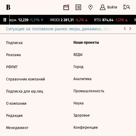
Войти
CNY Бирж.
12,239
+1,31%
↑
IMOEX
2 281,31
-0,2%
↓
RTSI
874,64
-1,12%
↓
R
Ситуация на топливном рынке: меры, динамика, прогнозы
Выб
Наши проекты
Подписка
ВЕДЫ
Реклама
Город
РФРИТ
Аналитика
Справочник компаний
Промышленность
Подписка для юр.лиц
Наука
О компании
Здоровье
Редакция
Конференции
Менеджмент