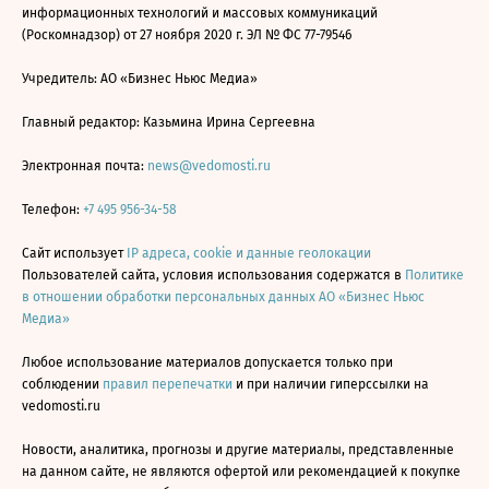
информационных технологий и массовых коммуникаций
(Роскомнадзор) от 27 ноября 2020 г. ЭЛ № ФС 77-79546
Учредитель: АО «Бизнес Ньюс Медиа»
Главный редактор: Казьмина Ирина Сергеевна
Электронная почта:
news@vedomosti.ru
Телефон:
+7 495 956-34-58
Сайт использует
IP адреса, cookie и данные геолокации
Пользователей сайта, условия использования содержатся в
Политике
в отношении обработки персональных данных АО «Бизнес Ньюс
Медиа»
Любое использование материалов допускается только при
соблюдении
правил перепечатки
и при наличии гиперссылки на
vedomosti.ru
Новости, аналитика, прогнозы и другие материалы, представленные
на данном сайте, не являются офертой или рекомендацией к покупке