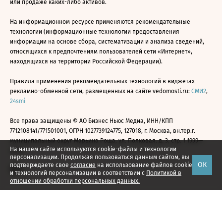
или продаже каких-либо активов.
На информационном ресурсе применяются рекомендательные
технологии (информационные технологии предоставления
информации на основе сбора, систематизации и анализа сведений,
относящихся к предпочтениям пользователей сети «Интернет»,
находящихся на территории Российской Федерации).
Правила применения рекомендательных технологий в виджетах
рекламно-обменной сети, размещенных на сайте vedomosti.ru:
СМИ2
,
24smi
Все права защищены © АО Бизнес Ньюс Медиа, ИНН/КПП
7712108141/771501001, ОГРН 1027739124775, 127018, г. Москва, вн.тер.г.
муниципальный округ Марьина Роща, ул. Полковая, д. 3, стр. 1 1999—
На нашем сайте используются cookie-файлы и технологии
2026
персонализации. Продолжая пользоваться данным сайтом, вы
ОК
подтверждаете свое
согласие
на использование файлов cookie
и технологий персонализации в соответствии с
Политикой в
отношении обработки персональных данных.