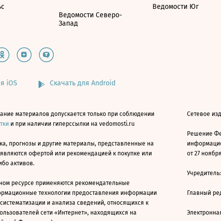
ьс
Ведомости Юг
Ведомости Северо-
Запад
я iOS
Скачать для Android
ание материалов допускается только при соблюдении
Сетевое изд
атки
и при наличии гиперссылки на vedomosti.ru
Решение Фе
ка, прогнозы и другие материалы, представленные на
информацио
 являются офертой или рекомендацией к покупке или
от 27 ноября
ибо активов.
Учредитель
ном ресурсе применяются рекомендательные
ормационные технологии предоставления информации
Главный ре
 систематизации и анализа сведений, относящихся к
ользователей сети «Интернет», находящихся на
Электронна