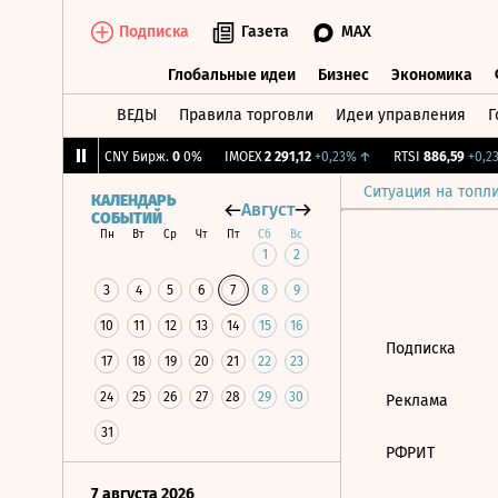
Подписка
Газета
MAX
Глобальные идеи
Бизнес
Экономика
ВЕДЫ
Правила торговли
Идеи управления
Г
Глобальные идеи
Бизнес
Экономик
637
-0,31%
↓
CNY Бирж.
0
0%
IMOEX
2 291,12
+0,23%
↑
RTSI
886,59
+0,23
Ситуация на топл
КАЛЕНДАРЬ
Август
СОБЫТИЙ
Пн
Вт
Ср
Чт
Пт
Сб
Вс
1
2
3
4
5
6
7
8
9
10
11
12
13
14
15
16
Подписка
17
18
19
20
21
22
23
24
25
26
27
28
29
30
Реклама
31
РФРИТ
7 августа 2026