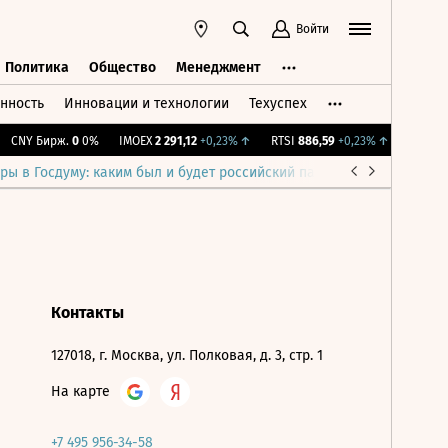
Войти
Политика
Общество
Менеджмент
нность
Инновации и технологии
Техуспех
ть
Политика
Общество
Менеджмент
CNY Бирж.
0
0%
IMOEX
2 291,12
+0,23%
↑
RTSI
886,59
+0,23%
↑
RGBI
115
ры в Госдуму: каким был и будет российский парламент
Война н
Контакты
127018, г. Москва, ул. Полковая, д. 3, стр. 1
На карте
+7 495 956-34-58