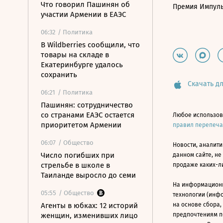
Что говорил Пашинян об
Премия Импул
участии Армении в ЕАЭС
06:32
/ Политика
В Wildberries сообщили, что
товары на складе в
Екатеринбурге удалось
сохранить
Скачать дл
06:21
/ Политика
Пашинян: сотрудничество
со странами ЕАЭС остается
Любое использов
приоритетом Армении
правил перепеч
06:07
/ Общество
Новости, аналити
Число погибших при
данном сайте, не
стрельбе в школе в
продаже каких-л
Таиланде выросло до семи
На информацион
05:55
/ Общество
технологии (инф
Агенты в юбках: 12 историй
на основе сбора,
женщин, изменивших лицо
предпочтениям п