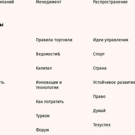
мпаний
Менеджмент
Распространение
ты
Правила торговли
Идеи управления
Ведомости&
Спорт
Капитал
Страна
ть
Инновации и
Устойчивое развити
технологии
Право
Как потратить
Думай
Туризм
Техуспех
Форум