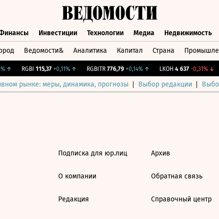
Финансы
Инвестиции
Технологии
Медиа
Недвижимость
ород
Ведомости&
Аналитика
Капитал
Страна
Промышле
а
Финансы
Инвестиции
Технологии
Медиа
Недвижимос
%
↑
RGBI
115,37
+0,11%
↑
RGBITR
776,79
+0,14%
↑
LKOH
4 637
-0,31%
↓
ивном рынке: меры, динамика, прогнозы
Выбор редакции
Выбо
Подписка для юр.лиц
Архив
О компании
Обратная связь
Редакция
Справочный центр