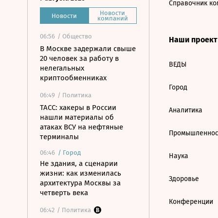
Справочник ко
Новости
Новости
компаний
06:56
/ Общество
Наши проек
В Москве задержали свыше
20 человек за работу в
ВЕДЫ
нелегальных
криптообменниках
Город
06:49
/ Политика
ТАСС: хакеры в России
Аналитика
нашли материалы об
атаках ВСУ на нефтяные
Промышленнос
терминалы
06:46
/
Город
Наука
Не здания, а сценарии
жизни: как изменилась
Здоровье
архитектура Москвы за
четверть века
Конференции
06:42
/ Политика