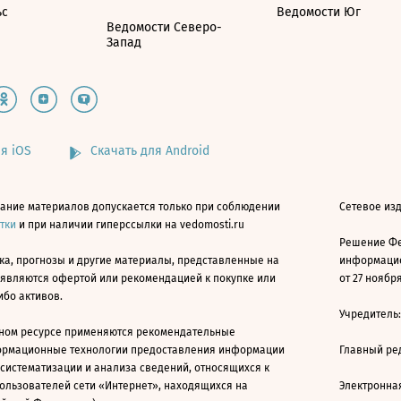
ьс
Ведомости Юг
Ведомости Северо-
Запад
я iOS
Скачать для Android
ание материалов допускается только при соблюдении
Сетевое изд
атки
и при наличии гиперссылки на vedomosti.ru
Решение Фе
ка, прогнозы и другие материалы, представленные на
информацио
 являются офертой или рекомендацией к покупке или
от 27 ноября
ибо активов.
Учредитель
ном ресурсе применяются рекомендательные
ормационные технологии предоставления информации
Главный ре
 систематизации и анализа сведений, относящихся к
ользователей сети «Интернет», находящихся на
Электронна