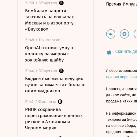
21:50
/ Общество
Премия Импул
Бомбилам запретят
таксовать на вокзалах
Москвы и в аэропорту
«Внуково»
21:48
/ Технологии
OpenAI готовит умную
Скачать дл
колонку размером с
хоккейную шайбу
21:44
/ Общество
Любое использов
правил перепеч
Бюджетные места ведущих
вузов занимает все больше
Новости, аналити
олимпиадников
данном сайте, не
продаже каких-л
21:42
/ Финансы
РНПК сохранила
На информацион
перестрахование военных
технологии (инф
рисков в Азовском и
на основе сбора,
Черном морях
предпочтениям п