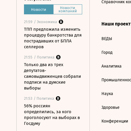
Справочник ко
Новости
Новости
компаний
21:59
/ Экономика
Наши проек
ТПП предложила изменить
процедуру банкротства для
ВЕДЫ
пострадавших от БПЛА
селлеров
Город
21:55
/ Политика
Только два из трех
Аналитика
депутатов-
самовыдвиженцев собрали
Промышленнос
подписи на думские
выборы
Наука
21:53
/ Политика
56% россиян
Здоровье
определились, за кого
проголосуют на выборах в
Конференции
Госдуму