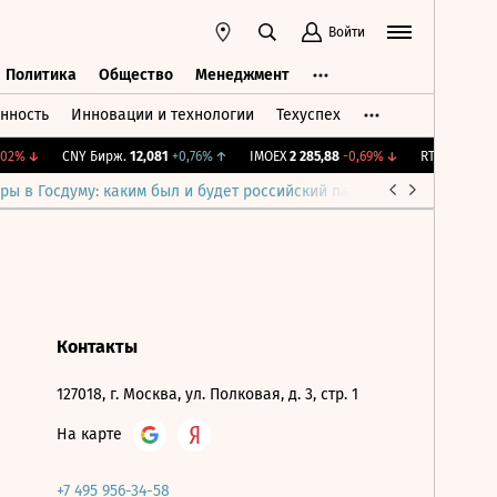
Войти
Политика
Общество
Менеджмент
нность
Инновации и технологии
Техуспех
ть
Политика
Общество
Менеджмент
02%
↓
CNY Бирж.
12,081
+0,76%
↑
IMOEX
2 285,88
-0,69%
↓
RTSI
884,56
-1
ры в Госдуму: каким был и будет российский парламент
Война н
Контакты
127018, г. Москва, ул. Полковая, д. 3, стр. 1
На карте
+7 495 956-34-58