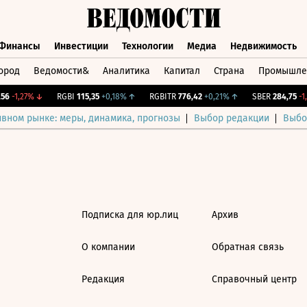
Финансы
Инвестиции
Технологии
Медиа
Недвижимость
ород
Ведомости&
Аналитика
Капитал
Страна
Промышле
а
Финансы
Инвестиции
Технологии
Медиа
Недвижимос
6
-1,27%
↓
RGBI
115,35
+0,18%
↑
RGBITR
776,42
+0,21%
↑
SBER
284,75
-1,
ивном рынке: меры, динамика, прогнозы
Выбор редакции
Выбо
Подписка для юр.лиц
Архив
О компании
Обратная связь
Редакция
Справочный центр