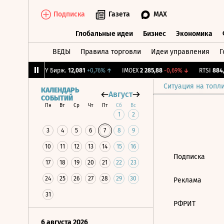
Подписка
Газета
MAX
Глобальные идеи
Бизнес
Экономика
ВЕДЫ
Правила торговли
Идеи управления
Г
Глобальные идеи
Бизнес
Экономик
-1,02%
↓
CNY Бирж.
12,081
+0,76%
↑
IMOEX
2 285,88
-0,69%
↓
RTSI
884,5
Ситуация на топл
КАЛЕНДАРЬ
Август
СОБЫТИЙ
Пн
Вт
Ср
Чт
Пт
Сб
Вс
1
2
3
4
5
6
7
8
9
10
11
12
13
14
15
16
Подписка
17
18
19
20
21
22
23
24
25
26
27
28
29
30
Реклама
31
РФРИТ
6 августа 2026