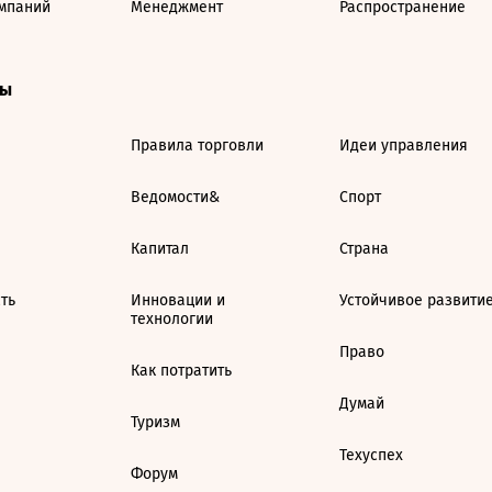
мпаний
Менеджмент
Распространение
ты
Правила торговли
Идеи управления
Ведомости&
Спорт
Капитал
Страна
ть
Инновации и
Устойчивое развити
технологии
Право
Как потратить
Думай
Туризм
Техуспех
Форум