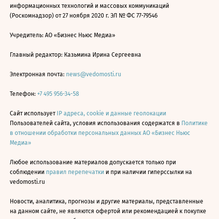
информационных технологий и массовых коммуникаций
(Роскомнадзор) от 27 ноября 2020 г. ЭЛ № ФС 77-79546
Учредитель: АО «Бизнес Ньюс Медиа»
Главный редактор: Казьмина Ирина Сергеевна
Электронная почта:
news@vedomosti.ru
Телефон:
+7 495 956-34-58
Сайт использует
IP адреса, cookie и данные геолокации
Пользователей сайта, условия использования содержатся в
Политике
в отношении обработки персональных данных АО «Бизнес Ньюс
Медиа»
Любое использование материалов допускается только при
соблюдении
правил перепечатки
и при наличии гиперссылки на
vedomosti.ru
Новости, аналитика, прогнозы и другие материалы, представленные
на данном сайте, не являются офертой или рекомендацией к покупке