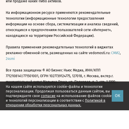
или продаже каких-либо активов.
На информационном ресурсе применяются рекомендательные
технологии (информационные технологии предоставления
информации на основе сбора, систематизации и анализа сведений,
относящихся к предпочтениям пользователей сети «Интернет»,
находящихся на территории Российской Федерации).
Правила применения рекомендательных технологий в виджетах
рекламно-обменной сети, размещенных на сайте vedomosti.ru:
СМИ2
,
24smi
Все права защищены © АО Бизнес Ньюс Медиа, ИНН/КПП
7712108141/771501001, ОГРН 1027739124775, 127018, г. Москва, вн.тер.г.
муниципальный округ Марьина Роща, ул. Полковая, д. 3, стр. 1 1999—
На нашем сайте используются cookie-файлы и технологии
2026
персонализации. Продолжая пользоваться данным сайтом, вы
ОК
подтверждаете свое
согласие
на использование файлов cookie
и технологий персонализации в соответствии с
Политикой в
отношении обработки персональных данных.