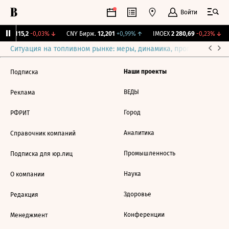
Войти
RGBI
115,2
-0,03%
↓
CNY Бирж.
12,201
+0,99%
↑
IMOEX
2 280,69
-0,23%
↓
Ситуация на топливном рынке: меры, динамика, прогнозы
Выб
Наши проекты
Подписка
ВЕДЫ
Реклама
Город
РФРИТ
Аналитика
Справочник компаний
Промышленность
Подписка для юр.лиц
Наука
О компании
Здоровье
Редакция
Конференции
Менеджмент