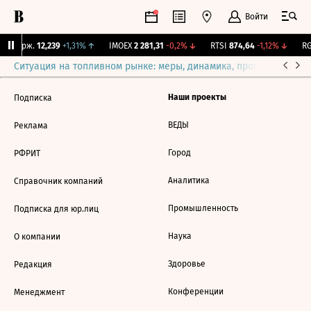
Войти
Y Бирж.
12,239
+1,31%
↑
IMOEX
2 281,31
-0,2%
↓
RTSI
874,64
-1,12%
↓
RG
Ситуация на топливном рынке: меры, динамика, прогнозы
Выб
Наши проекты
Подписка
ВЕДЫ
Реклама
Город
РФРИТ
Аналитика
Справочник компаний
Промышленность
Подписка для юр.лиц
Наука
О компании
Здоровье
Редакция
Конференции
Менеджмент