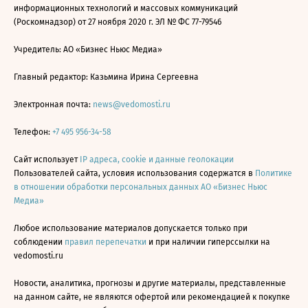
информационных технологий и массовых коммуникаций
(Роскомнадзор) от 27 ноября 2020 г. ЭЛ № ФС 77-79546
Учредитель: АО «Бизнес Ньюс Медиа»
Главный редактор: Казьмина Ирина Сергеевна
Электронная почта:
news@vedomosti.ru
Телефон:
+7 495 956-34-58
Сайт использует
IP адреса, cookie и данные геолокации
Пользователей сайта, условия использования содержатся в
Политике
в отношении обработки персональных данных АО «Бизнес Ньюс
Медиа»
Любое использование материалов допускается только при
соблюдении
правил перепечатки
и при наличии гиперссылки на
vedomosti.ru
Новости, аналитика, прогнозы и другие материалы, представленные
на данном сайте, не являются офертой или рекомендацией к покупке