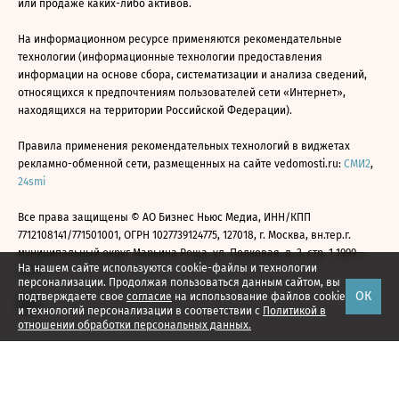
или продаже каких-либо активов.
На информационном ресурсе применяются рекомендательные
технологии (информационные технологии предоставления
информации на основе сбора, систематизации и анализа сведений,
относящихся к предпочтениям пользователей сети «Интернет»,
находящихся на территории Российской Федерации).
Правила применения рекомендательных технологий в виджетах
рекламно-обменной сети, размещенных на сайте vedomosti.ru:
СМИ2
,
24smi
Все права защищены © АО Бизнес Ньюс Медиа, ИНН/КПП
7712108141/771501001, ОГРН 1027739124775, 127018, г. Москва, вн.тер.г.
муниципальный округ Марьина Роща, ул. Полковая, д. 3, стр. 1 1999—
На нашем сайте используются cookie-файлы и технологии
2026
персонализации. Продолжая пользоваться данным сайтом, вы
ОК
подтверждаете свое
согласие
на использование файлов cookie
и технологий персонализации в соответствии с
Политикой в
отношении обработки персональных данных.