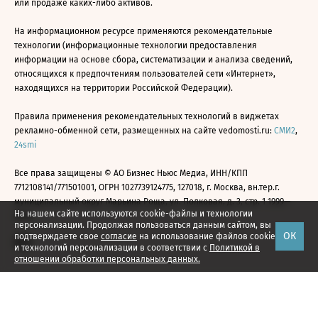
или продаже каких-либо активов.
На информационном ресурсе применяются рекомендательные
технологии (информационные технологии предоставления
информации на основе сбора, систематизации и анализа сведений,
относящихся к предпочтениям пользователей сети «Интернет»,
находящихся на территории Российской Федерации).
Правила применения рекомендательных технологий в виджетах
рекламно-обменной сети, размещенных на сайте vedomosti.ru:
СМИ2
,
24smi
Все права защищены © АО Бизнес Ньюс Медиа, ИНН/КПП
7712108141/771501001, ОГРН 1027739124775, 127018, г. Москва, вн.тер.г.
муниципальный округ Марьина Роща, ул. Полковая, д. 3, стр. 1 1999—
На нашем сайте используются cookie-файлы и технологии
2026
персонализации. Продолжая пользоваться данным сайтом, вы
ОК
подтверждаете свое
согласие
на использование файлов cookie
и технологий персонализации в соответствии с
Политикой в
отношении обработки персональных данных.