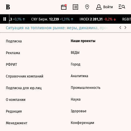
Войти
I
115,3
+0,1%
↑
CNY Бирж.
12,239
+1,31%
↑
IMOEX
2 281,31
-0,2%
↓
RGBIT
Ситуация на топливном рынке: меры, динамика, прогнозы
Выб
Наши проекты
Подписка
ВЕДЫ
Реклама
Город
РФРИТ
Аналитика
Справочник компаний
Промышленность
Подписка для юр.лиц
Наука
О компании
Здоровье
Редакция
Конференции
Менеджмент