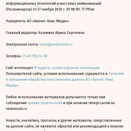
информационных технологий и массовых коммуникаций
(Роскомнадзор) от 27 ноября 2020 г. ЭЛ № ФС 77-79546
Учредитель: АО «Бизнес Ньюс Медиа»
Главный редактор: Казьмина Ирина Сергеевна
Электронная почта:
news@vedomosti.ru
Телефон:
+7 495 956-34-58
Сайт использует
IP адреса, cookie и данные геолокации
Пользователей сайта, условия использования содержатся в
Политике
в отношении обработки персональных данных АО «Бизнес Ньюс
Медиа»
Любое использование материалов допускается только при
соблюдении
правил перепечатки
и при наличии гиперссылки на
vedomosti.ru
Новости, аналитика, прогнозы и другие материалы, представленные
на данном сайте, не являются офертой или рекомендацией к покупке