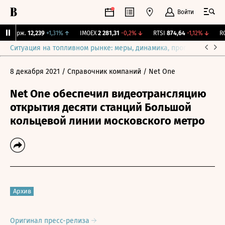
Войти
Y Бирж.
12,239
+1,31%
↑
IMOEX
2 281,31
-0,2%
↓
RTSI
874,64
-1,12%
↓
RGB
Ситуация на топливном рынке: меры, динамика, прогнозы
Выб
8 декабря 2021
/ Справочник компаний
/ Net One
Net One обеспечил видеотрансляцию
открытия десяти станций Большой
кольцевой линии московского метро
Архив
Оригинал пресс-релиза