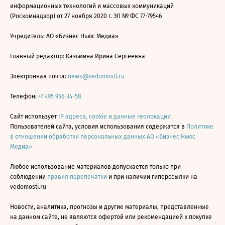
информационных технологий и массовых коммуникаций
(Роскомнадзор) от 27 ноября 2020 г. ЭЛ № ФС 77-79546
Учредитель: АО «Бизнес Ньюс Медиа»
Главный редактор: Казьмина Ирина Сергеевна
Электронная почта:
news@vedomosti.ru
Телефон:
+7 495 956-34-58
Сайт использует
IP адреса, cookie и данные геолокации
Пользователей сайта, условия использования содержатся в
Политике
в отношении обработки персональных данных АО «Бизнес Ньюс
Медиа»
Любое использование материалов допускается только при
соблюдении
правил перепечатки
и при наличии гиперссылки на
vedomosti.ru
Новости, аналитика, прогнозы и другие материалы, представленные
на данном сайте, не являются офертой или рекомендацией к покупке