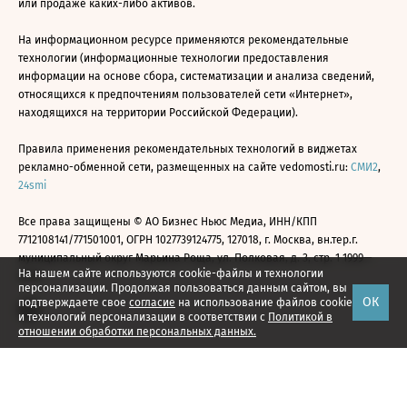
или продаже каких-либо активов.
На информационном ресурсе применяются рекомендательные
технологии (информационные технологии предоставления
информации на основе сбора, систематизации и анализа сведений,
относящихся к предпочтениям пользователей сети «Интернет»,
находящихся на территории Российской Федерации).
Правила применения рекомендательных технологий в виджетах
рекламно-обменной сети, размещенных на сайте vedomosti.ru:
СМИ2
,
24smi
Все права защищены © АО Бизнес Ньюс Медиа, ИНН/КПП
7712108141/771501001, ОГРН 1027739124775, 127018, г. Москва, вн.тер.г.
муниципальный округ Марьина Роща, ул. Полковая, д. 3, стр. 1 1999—
На нашем сайте используются cookie-файлы и технологии
2026
персонализации. Продолжая пользоваться данным сайтом, вы
ОК
подтверждаете свое
согласие
на использование файлов cookie
и технологий персонализации в соответствии с
Политикой в
отношении обработки персональных данных.