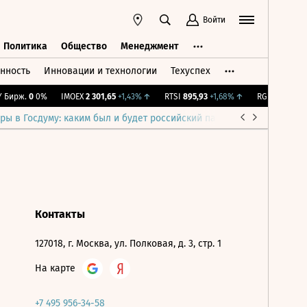
Войти
Политика
Общество
Менеджмент
нность
Инновации и технологии
Техуспех
ть
Политика
Общество
Менеджмент
Бирж.
0
0%
IMOEX
2 301,65
+1,43%
↑
RTSI
895,93
+1,68%
↑
RGBI
115,37
+0
ры в Госдуму: каким был и будет российский парламент
Война н
Контакты
127018, г. Москва, ул. Полковая, д. 3, стр. 1
На карте
+7 495 956-34-58