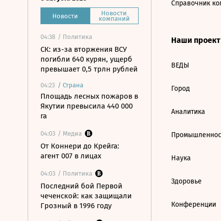
Справочник ко
Новости
Новости
компаний
04:38
/ Политика
Наши проек
СК: из-за вторжения ВСУ
погибли 640 курян, ущерб
ВЕДЫ
превышает 0,5 трлн рублей
04:23
/
Страна
Город
Площадь лесных пожаров в
Якутии превысила 440 000
Аналитика
га
04:03
/ Медиа
Промышленнос
От Коннери до Крейга:
агент 007 в лицах
Наука
04:03
/ Политика
Здоровье
Последний бой Первой
чеченской: как защищали
Конференции
Грозный в 1996 году