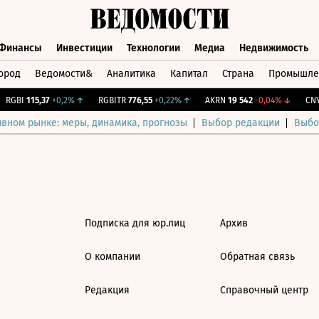
Финансы
Инвестиции
Технологии
Медиа
Недвижимость
ород
Ведомости&
Аналитика
Капитал
Страна
Промышле
а
Финансы
Инвестиции
Технологии
Медиа
Недвижимос
RGBI
115,37
+0,2%
↑
RGBITR
776,55
+0,22%
↑
AKRN
19 542
-0,04%
↓
CNY 
ивном рынке: меры, динамика, прогнозы
Выбор редакции
Выбо
Подписка для юр.лиц
Архив
О компании
Обратная связь
Редакция
Справочный центр