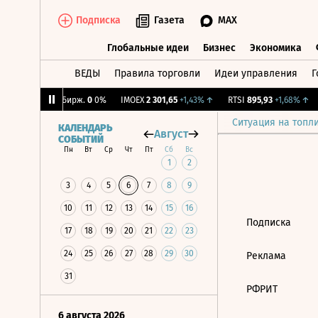
Подписка
Газета
MAX
Глобальные идеи
Бизнес
Экономика
ВЕДЫ
Правила торговли
Идеи управления
Г
Глобальные идеи
Бизнес
Экономик
,04%
↓
CNY Бирж.
0
0%
IMOEX
2 301,65
+1,43%
↑
RTSI
895,93
+1,68%
↑
Ситуация на топл
КАЛЕНДАРЬ
Август
СОБЫТИЙ
Пн
Вт
Ср
Чт
Пт
Сб
Вс
1
2
3
4
5
6
7
8
9
10
11
12
13
14
15
16
Подписка
17
18
19
20
21
22
23
24
25
26
27
28
29
30
Реклама
31
РФРИТ
6 августа 2026