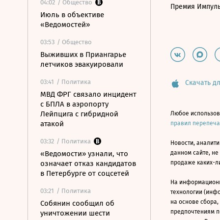
04:02
/ Общество
Премия Импул
Июль в объективе
«Ведомостей»
03:53
/ Общество
Выживших в Приангарье
летчиков эвакуировали
03:41
/ Политика
Скачать дл
МВД ФРГ связало инцидент
с БПЛА в аэропорту
Лейпцига с гибридной
Любое использов
атакой
правил перепеч
03:32
/ Политика
Новости, аналити
«Ведомости» узнали, что
данном сайте, не
означает отказ кандидатов
продаже каких-л
в Петербурге от соцсетей
На информацион
03:21
/ Политика
технологии (инф
на основе сбора,
Собянин сообщил об
предпочтениям п
уничтожении шести