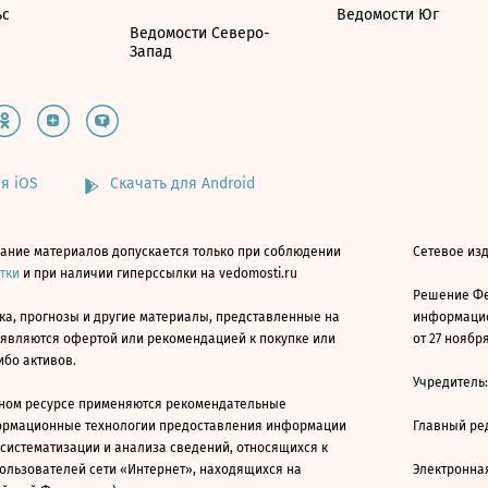
ьс
Ведомости Юг
Ведомости Северо-
Запад
я iOS
Скачать для Android
ание материалов допускается только при соблюдении
Сетевое изд
атки
и при наличии гиперссылки на vedomosti.ru
Решение Фе
ка, прогнозы и другие материалы, представленные на
информацио
 являются офертой или рекомендацией к покупке или
от 27 ноября
ибо активов.
Учредитель
ном ресурсе применяются рекомендательные
ормационные технологии предоставления информации
Главный ре
 систематизации и анализа сведений, относящихся к
ользователей сети «Интернет», находящихся на
Электронна