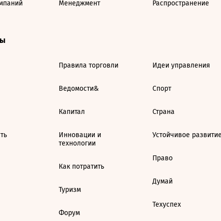
мпаний
Менеджмент
Распространение
ты
Правила торговли
Идеи управления
Ведомости&
Спорт
Капитал
Страна
ть
Инновации и
Устойчивое развити
технологии
Право
Как потратить
Думай
Туризм
Техуспех
Форум